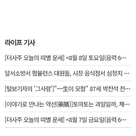
라이프 기사
[더사주 오늘의 띠별 운세] <8월 8일 토요일(음력 6월26일)>
달서소방서 펌뷸런스 대원들, 시장 음식점서 심정지 환자 생명 살려
[털보기자의 '그사람']"一生이 모험" 87세 박찬석 전 경북대 총장
[이야기로 만나는 약선(藥膳)]토마토는 과일일까, 채소일까
[더사주 오늘의 띠별 운세] <8월 7일 금요일(음력 6월25일)>