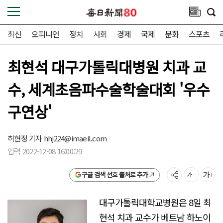
최신
오피니언
정치
사회
경제
국제
문화
스포츠
최현석 대구가톨릭대병원 치과 교
수, 세계초음파수술학술대회 '우수
구연상'
허현정 기자
hhj224@imaeil.com
입력 2022-12-08 16:00:29
구글 검색 선호 출처로 추가
대구가톨릭대학교병원은 8일 최
현석 치과 교수가 베트남 하노이