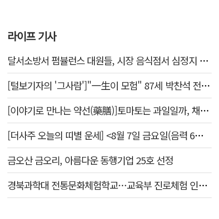
라이프 기사
달서소방서 펌뷸런스 대원들, 시장 음식점서 심정지 환자 생명 살려
[털보기자의 '그사람']"一生이 모험" 87세 박찬석 전 경북대 총장
[이야기로 만나는 약선(藥膳)]토마토는 과일일까, 채소일까
[더사주 오늘의 띠별 운세] <8월 7일 금요일(음력 6월25일)>
금오산 금오리, 아름다운 동행기업 25호 선정
경북과학대 전통문화체험학교…교육부 진로체험 인증기관 선정