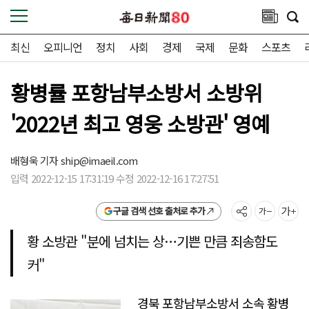
최신
오피니언
정치
사회
경제
국제
문화
스포츠
황병률 포항남부소방서 소방위
'2022년 최고 영웅 소방관' 영예
배형욱 기자
ship@imaeil.com
입력 2022-12-15 17:31:19 수정 2022-12-16 17:27:51
구글 검색 선호 출처로 추가
황 소방관 "분에 넘치는 상…기쁜 만큼 죄송함도
커"
경북 포항남부소방서 소속 황병