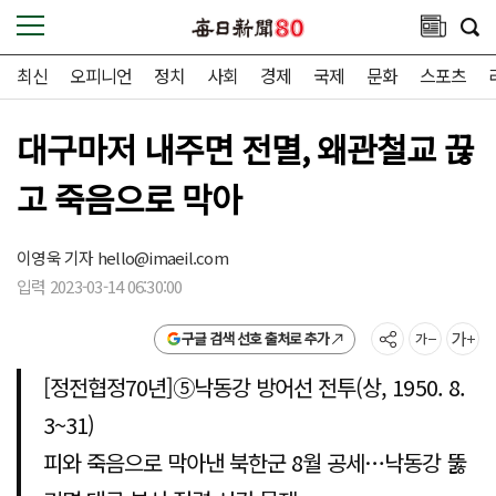
최신
오피니언
정치
사회
경제
국제
문화
스포츠
대구마저 내주면 전멸, 왜관철교 끊
고 죽음으로 막아
이영욱 기자
hello@imaeil.com
입력 2023-03-14 06:30:00
구글 검색 선호 출처로 추가
[정전협정70년]⑤낙동강 방어선 전투(상, 1950. 8.
3~31)
피와 죽음으로 막아낸 북한군 8월 공세…낙동강 뚫