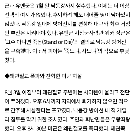
군과 유엔군은 7월 말 낙동강까지 철수했다. 이제는 더 이상
선택의 여지가 없었다. 후퇴하려 해도 내어줄 땅이 남아있지
않았다. 낙동강 일대에 방어진지를 편성해 대구와 최후 거점
인 부산은 지켜내야 했다. 유엔군 지상군사령관 워커 장군은
'고수 아니면 죽음(Stand or Die)'의 결의로 낙동강 방어선
을 구축했다. 이곳서 피아는 '죽느냐, 사느냐'의 각오로 부딪
쳤다.
◆왜관철교 폭파와 잔학한 미군 학살
8월 3일 아침부터 왜관철교 주변에는 사이렌이 울리고 전단
이 뿌려졌다. 오후 6시까지 지역에서 퇴거하지 않으면 적으
로 간주해 사살한다는 포고였다. 낙동강 방어선 내 적 게릴
라 침투를 막기 위한 조치였다. 주민과 피난민들은 우왕좌왕
했다. 오후 8시 30분 미군은 왜관철교를 폭파했다. 왜관쪽