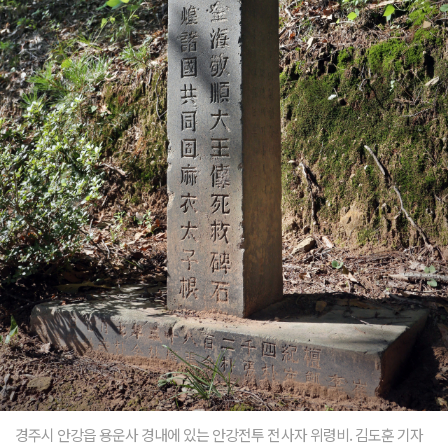
경주시 안강읍 용운사 경내에 있는 안강전투 전사자 위령비. 김도훈 기자