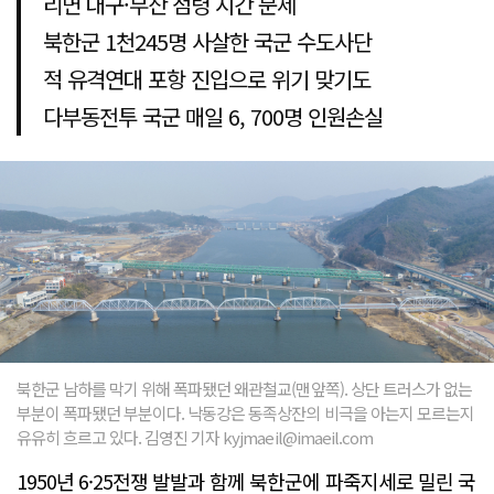
리면 대구·부산 점령 시간 문제
북한군 1천245명 사살한 국군 수도사단
적 유격연대 포항 진입으로 위기 맞기도
다부동전투 국군 매일 6, 700명 인원손실
북한군 남하를 막기 위해 폭파됐던 왜관철교(맨앞쪽). 상단 트러스가 없는
부분이 폭파됐던 부분이다. 낙동강은 동족상잔의 비극을 아는지 모르는지
유유히 흐르고 있다. 김영진 기자 kyjmaeil@imaeil.com
1950년 6·25전쟁 발발과 함께 북한군에 파죽지세로 밀린 국