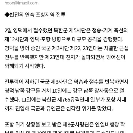
hoon@imaeil.com
◆반전의 연속 포항지역 전투
2일 영덕에서 철수했던 북한군 제5사단은 청송-기계 축선의
제12사단과 영덕-포항 방향으로 대규모 공격을 감행했다.
영덕을 방어 중인 국군 제3사단 제22, 23연대는 치열한 근접
전투를 반복했지만 제23연대 진지가 돌파되면서 방어선이
와해되기 시작했다.
전투력이 저하된 국군 제3사단은 역습과 철수를 반복하면서
영덕 남쪽 강구를 거쳐 10일에는 강구 남쪽 장사동으로 철
수했다. 11일에는 북한군 제766유격연대 일부가 포항 시내
까지 진입해 국군과 유엔군은 심각한 위기를 맞았다.
포항 위기 상황을 보고 받은 제8군사령관은 연일비행장 확
보를 위해 미 제19연대 제3대대로 브래들리 특수임무부대