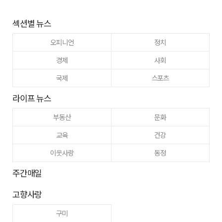
섹션별 뉴스
오피니언
정치
경제
사회
국제
스포츠
라이프 뉴스
부동산
문화
교육
건강
이웃사랑
동정
주간매일
고향사랑
구미