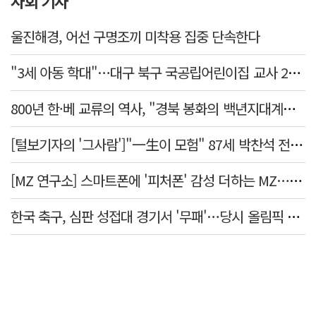
사회 기사
울진해경, 어선 구명조끼 미착용 집중 단속한다
"3세 아동 학대"…대구 북구 국공립어린이집 교사 2명 검찰 송치
800년 한·베 교류의 역사, "경북 봉화의 백년지대계로 피어난다"
[털보기자의 '그사람']"一生이 모험" 87세 박찬석 전 경북대 총장
[MZ 연구소] 스마트폰에 '피처폰' 감성 더하는 MZ… 히퍼와 줄이어폰
한국 축구, 심판 성접대 경기서 '무패'…당시 올림픽 감독은 홍명보