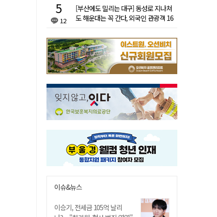
[부산에도 밀리는 대구] 동성로 지나쳐
도 해운대는 꼭 간다, 외국인 관광객 16
12
배 차이
이슈&뉴스
이승기, 전세금 105억 날리