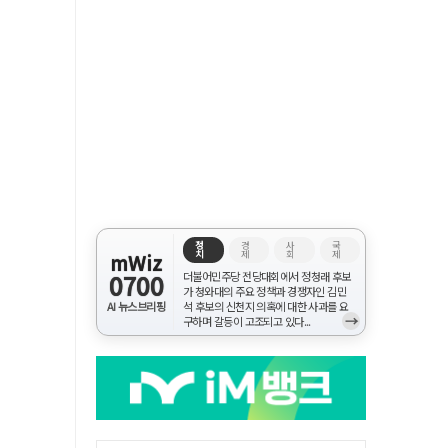
정
경
사
국
치
제
회
제
mWiz
0700
더불어민주당 전당대회에서 정청래 후보
가 청와대의 주요 정책과 경쟁자인 김민
AI 뉴스브리핑
석 후보의 신천지 의혹에 대한 사과를 요
→
구하며 갈등이 고조되고 있다...