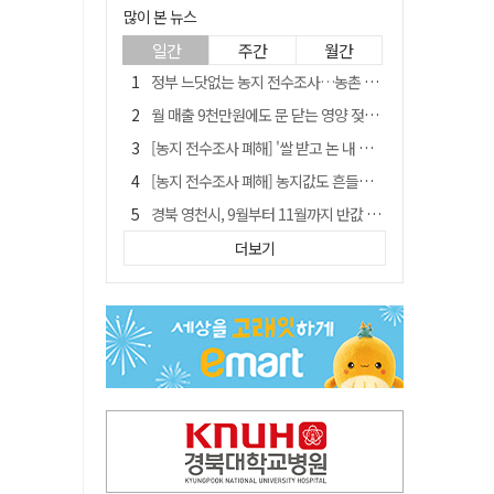
많이 본 뉴스
일간
주간
월간
정부 느닷없는 농지 전수조사…농촌 들쑤시는 '경자유전'의 칼날
월 매출 9천만원에도 문 닫는 영양 젖소농장… "일할 사람이 없어"
[농지 전수조사 폐해] '쌀 받고 논 내 준' 도지농 이제 어쩌나?
[농지 전수조사 폐해] 농지값도 흔들리나…"도지 막히면 헐값 매물 나올 수도"
경북 영천시, 9월부터 11월까지 반값 여행 혜택 제공
국민 51.9% "李 대통령 재판 재개 필요하다"
더보기
'솔리다임 IPO 추진설' SK하이닉스, 주가 9% 급락
아쉬운 태클
[농지 전수조사 폐해] 실경작농·청년농 부담도 커진다
김주수 전 의성군수 공덕비 결국 철거… 문화재법 위반 원상복구