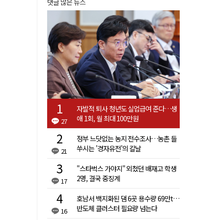
댓글 많은 뉴스
자발적 퇴사 청년도 실업급여 준다…생
애 1회, 월 최대 100만원
27
정부 느닷없는 농지 전수조사…농촌 들
쑤시는 '경자유전'의 칼날
21
"스타벅스 가야지" 외쳤던 배재고 학생
2명, 결국 중징계
17
호남서 백지화된 댐 6곳 용수량 69만t…
반도체 클러스터 필요량 넘는다
16