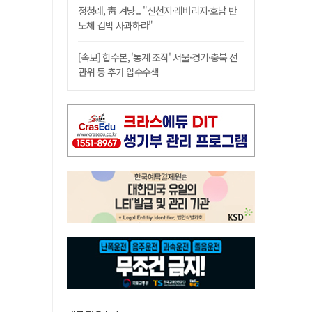
정청래, 靑 겨냥... "신천지·레버리지·호남 반
도체 겁박 사과하라"
[속보] 합수본, '통계 조작' 서울·경기·충북 선
관위 등 추가 압수수색