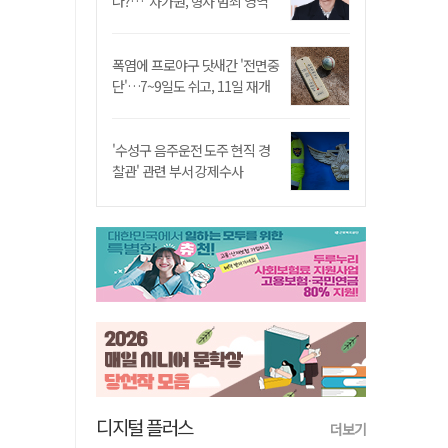
나?…"차가원, 형사 범죄 영역"
폭염에 프로야구 닷새간 '전면중
단'…7~9일도 쉬고, 11일 재개
'수성구 음주운전 도주 현직 경
찰관' 관련 부서 강제수사
디지털 플러스
더보기