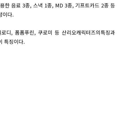
음료 3종, 스낵 1종, MD 3종, 기프트카드 2종 등
정이다.
멜로디, 폼폼푸린, 쿠로미 등 산리오캐릭터즈의특징과
이 특징이다.