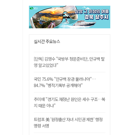
실시간 주요뉴스
[단독] 김영수 "국방부 청문준비단, 안규백 탈
영 알고있었다"
국민 75.6% "안규백 장관 물러나야"…
84.7% "병적기록부 공개해야"
추미애 "경기도 재정난 원인은 세수 구조…복
지 때문 아냐"
트럼프 美 '원정출산 자녀 시민권 제한' 행정
명령 서명