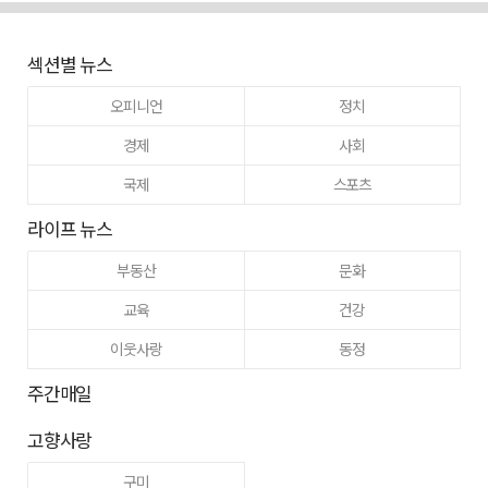
섹션별 뉴스
오피니언
정치
경제
사회
국제
스포츠
라이프 뉴스
부동산
문화
교육
건강
이웃사랑
동정
주간매일
고향사랑
구미