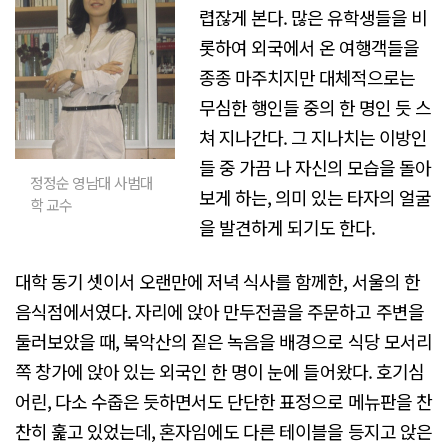
렵잖게 본다. 많은 유학생들을 비
롯하여 외국에서 온 여행객들을
종종 마주치지만 대체적으로는
무심한 행인들 중의 한 명인 듯 스
쳐 지나간다. 그 지나치는 이방인
들 중 가끔 나 자신의 모습을 돌아
정정순 영남대 사범대
보게 하는, 의미 있는 타자의 얼굴
학 교수
을 발견하게 되기도 한다.
대학 동기 셋이서 오랜만에 저녁 식사를 함께한, 서울의 한
음식점에서였다. 자리에 앉아 만두전골을 주문하고 주변을
둘러보았을 때, 북악산의 짙은 녹음을 배경으로 식당 모서리
쪽 창가에 앉아 있는 외국인 한 명이 눈에 들어왔다. 호기심
어린, 다소 수줍은 듯하면서도 단단한 표정으로 메뉴판을 찬
찬히 훑고 있었는데, 혼자임에도 다른 테이블을 등지고 앉은