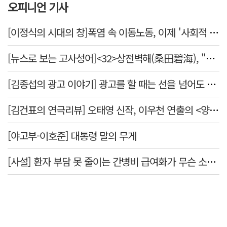
오피니언 기사
[이정식의 시대의 창]폭염 속 이동노동, 이제 '사회적 위험 관리'로 전환할 때
[뉴스로 보는 고사성어]<32>상전벽해(桑田碧海), "뽕나무밭이 푸른 바다가 되었다."
[김종섭의 광고 이야기] 광고를 할 때는 선을 넘어도 좋습니다.
[김건표의 연극리뷰] 오태영 신작, 이우천 연출의 <양은 양순하다>"국민을 온순한 양으로 길들이는 전체주의적 정치의 알레고리"
[야고부-이호준] 대통령 말의 무게
[사설] 환자 부담 못 줄이는 간병비 급여화가 무슨 소용인가