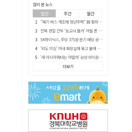
많이 본 뉴스
일간
주간
월간
"폐기 버스 개조해 청년주택" 與 황희…'딸 학비는 年 4200만원'
전북 경찰 간부 '女교사 몰카' 아들 폰 부수고…"처벌 못하는 사안" 내부망에 글
SK하이닉스, 주당 375원 분기 배당 공시…"3분기 중 주주환원 방안 확정"
'외도 의심' 아내 화장실에 묶고 불에 달군 공구로 고문…남편 검거
'새 아시아쿼터는 어떨까' 삼성 라이온즈, 새 얼굴 투수 미야모리 영입
박권현 청도군수, '햇빛 연금 사업' 공약 시동걸어
더보기
김병삼 경북 영천시장, 이번엔 국회 공략…'마사회 본사 이전·광역교통망 확충' 요청
봉화서 주택 에어컨 실외기에서 시작된 불… 주택 화재로 번져
[시사뒷담] MOU의 함정, 협약식이 투자 확정은 아니긴 해
경찰, 9월 초부터 상피제 전격 실시…가족 사건 수사 못해