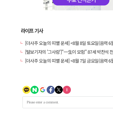
라이프 기사
[더사주 오늘의 띠별 운세] <8월 8일 토요일(음력 6월
[털보기자의 '그사람']"一生이 모험" 87세 박찬석 전 경북
[더사주 오늘의 띠별 운세] <8월 7일 금요일(음력 6월