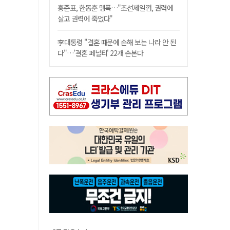
홍준표, 한동훈 맹폭…"조선제일껌, 권력에
살고 권력에 죽었다"
李대통령 "결혼 때문에 손해 보는 나라 안 된
다"…'결혼 페널티' 22개 손본다