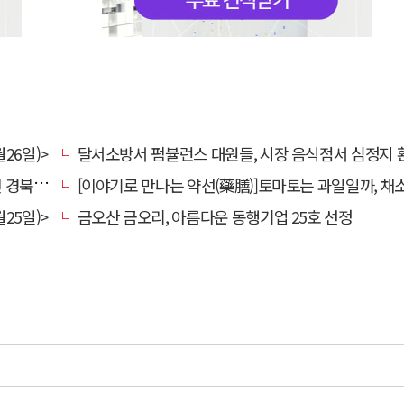
26일)>
달서소방서 펌뷸런스 대원들, 시장 음식점서 심정지 환자 생명
대 총장
[이야기로 만나는 약선(藥膳)]토마토는 과일일까, 채
25일)>
금오산 금오리, 아름다운 동행기업 25호 선정