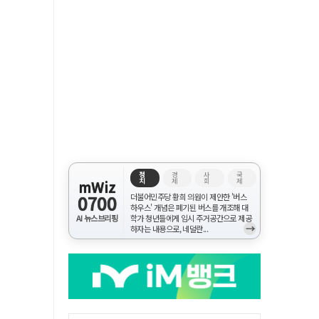
정
경
사
국
치
제
회
제
mWiz
0700
더불어민주당 황희 의원이 제안한 '버스
하우스' 개념은 폐기된 버스를 개조해 대
AI 뉴스브리핑
학가 청년들에게 임시 주거공간으로 제공
→
하자는 내용으로, 네덜란...