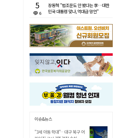
장동혁 "법조문도 안 봤다는 李…대한
민국 대통령 맞나, 역대급 망언"
6
이슈&뉴스
"3세 아동 학대"…대구 북구 어