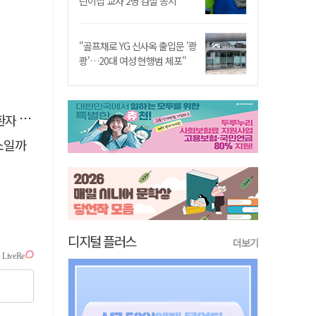
린이집 교사 2명 검찰 송치
"골프채로 YG 신사옥 출입문 '쾅
쾅'…20대 여성 현행범 체포"
 살려
소일까
디지털 플러스
더보기