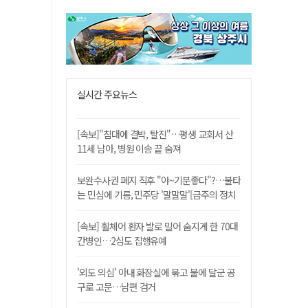
실시간 주요뉴스
[속보]"침대에 결박, 탈진"…평생 교회서 산
11세 남아, 병원 이송 끝 숨져
보완수사권 폐지 직후 "야~기분좋다"?…불타
는 민심에 기름, 민주당 '말말말'[금주의 정치
舌전]
[속보] 휠체어 환자 발로 밀어 숨지게 한 70대
간병인…2심도 집행유예
'외도 의심' 아내 화장실에 묶고 불에 달군 공
구로 고문…남편 검거