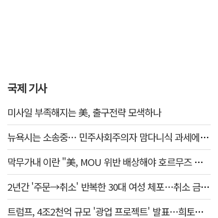
국제 기사
미사일 부족해지는 美, 출구전략 모색하나
뉴욕시는 소송중… 민주사회주의자 맘다니식 과세에 저항 잇따라
막무가내 이란 "美, MOU 위반 배상해야 호르무즈 재개방"
2년간 '주문→취소' 반복한 30대 여성 체포…취소 금액만 400억 원
트럼프, 4조2천억 규모 '광업 프로젝트' 발표…희토류 탈중국 속도