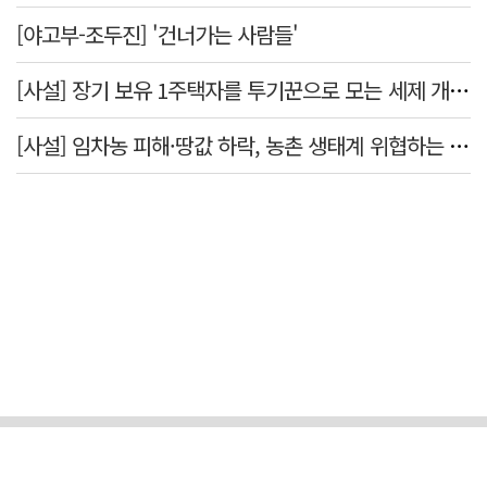
[야고부-조두진] '건너가는 사람들'
[사설] 장기 보유 1주택자를 투기꾼으로 모는 세제 개편, 전면 재개편하라
[사설] 임차농 피해·땅값 하락, 농촌 생태계 위협하는 농지 전수조사