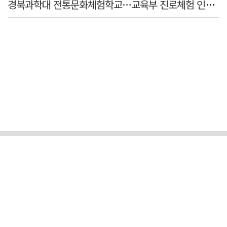
경북과학대 전통문화체험학교…교육부 진로체험 인증기관 선정