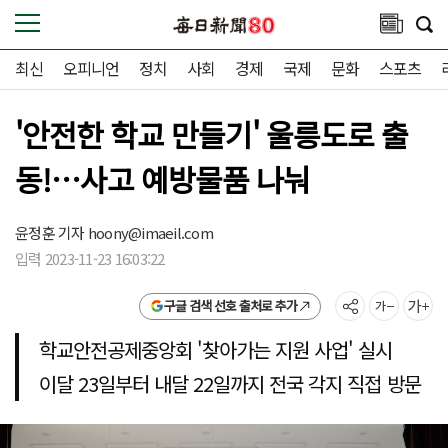
최신
오피니언
정치
사회
경제
국제
문화
스포츠
'안전한 학교 만들기' 울릉도로 출
동!…사고 예방물품 나눠
윤정훈 기자
hoony@imaeil.com
입력 2023-11-23 16:03:22
구글 검색 선호 출처로 추가
학교안전공제중앙회 '찾아가는 지원 사업' 실시
이달 23일부터 내달 22일까지 전국 각지 직접 방문