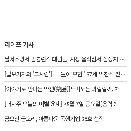
라이프 기사
달서소방서 펌뷸런스 대원들, 시장 음식점서 심정지 환자 생명 살려
[털보기자의 '그사람']"一生이 모험" 87세 박찬석 전 경북대 총장
[이야기로 만나는 약선(藥膳)]토마토는 과일일까, 채소일까
[더사주 오늘의 띠별 운세] <8월 7일 금요일(음력 6월25일)>
금오산 금오리, 아름다운 동행기업 25호 선정