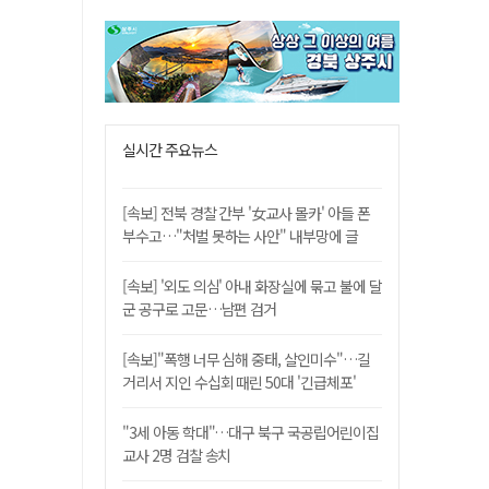
실시간 주요뉴스
[속보] 전북 경찰 간부 '女교사 몰카' 아들 폰
부수고…"처벌 못하는 사안" 내부망에 글
[속보] '외도 의심' 아내 화장실에 묶고 불에 달
군 공구로 고문…남편 검거
[속보]"폭행 너무 심해 중태, 살인미수"…길
거리서 지인 수십회 때린 50대 '긴급체포'
"3세 아동 학대"…대구 북구 국공립어린이집
교사 2명 검찰 송치