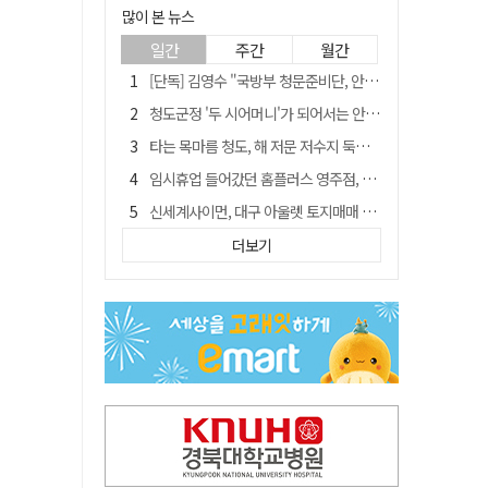
많이 본 뉴스
일간
주간
월간
[단독] 김영수 "국방부 청문준비단, 안규백 탈영 알고있었다"
청도군정 '두 시어머니'가 되어서는 안된다
타는 목마름 청도, 해 저문 저수지 둑에 군수가 서 있었다
임시휴업 들어갔던 홈플러스 영주점, 7일 영업 재개…지하 1층만 운영
신세계사이먼, 대구 아울렛 토지매매 계약 체결… 사업 본궤도
SK하이닉스, 주당 375원 분기 배당 공시…"3분기 중 주주환원 방안 확정"
더보기
"상법개정해도 주주가 '봉'"…하이닉스 솔리다임 상장설에 술렁[개미와글와글]
이의준 전 경북도 새마을봉사과장, 제28대 울릉군 부군수 취임
外人 한 달 새 8000억 담았는데…LG이노텍 목표주가는 왜 엇갈릴까
정청래, 靑 겨냥... "신천지·레버리지·호남 반도체 겁박 사과하라"