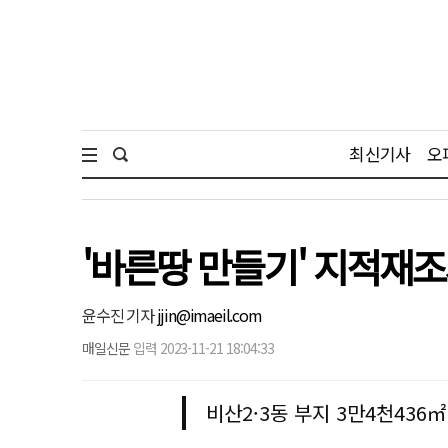
최신기사
오
'바른땅 만들기' 지적재조
윤수진 기자
jjin@imaeil.com
매일신문
입력 2023-11-21 18:04:33
비산2·3동 부지 3만4천436