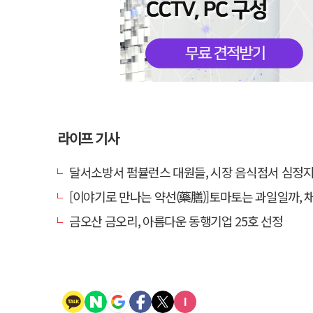
라이프 기사
달서소방서 펌뷸런스 대원들, 시장 음식점서 심정지 환자 생
[이야기로 만나는 약선(藥膳)]토마토는 과일일까, 
금오산 금오리, 아름다운 동행기업 25호 선정