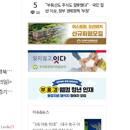
"부동산도 주식도 잘못했다"…국민 절
반 이상, 정부 경제정책 '부정'
10
 총장
5일)>
 선정
이슈&뉴스
"3세 아동 학대"…대구 북구 어