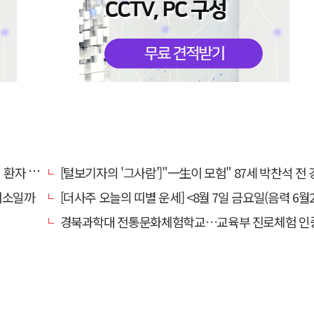
명 살려
[털보기자의 '그사람']"一生이 모험" 87세 박찬석 전 경북대
채소일까
[더사주 오늘의 띠별 운세] <8월 7일 금요일(음력 6월2
경북과학대 전통문화체험학교…교육부 진로체험 인증기관