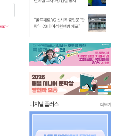
린이집 교사 2명 검찰 송치
"골프채로 YG 신사옥 출입문 '쾅
쾅'…20대 여성 현행범 체포"
디지털 플러스
더보기