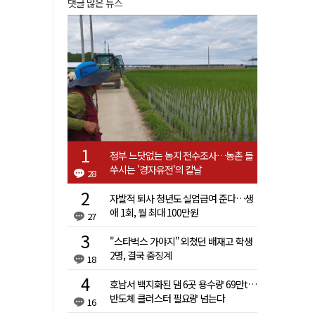
댓글 많은 뉴스
정부 느닷없는 농지 전수조사…농촌 들
쑤시는 '경자유전'의 칼날
28
자발적 퇴사 청년도 실업급여 준다…생
애 1회, 월 최대 100만원
27
"스타벅스 가야지" 외쳤던 배재고 학생
2명, 결국 중징계
18
호남서 백지화된 댐 6곳 용수량 69만t…
반도체 클러스터 필요량 넘는다
16