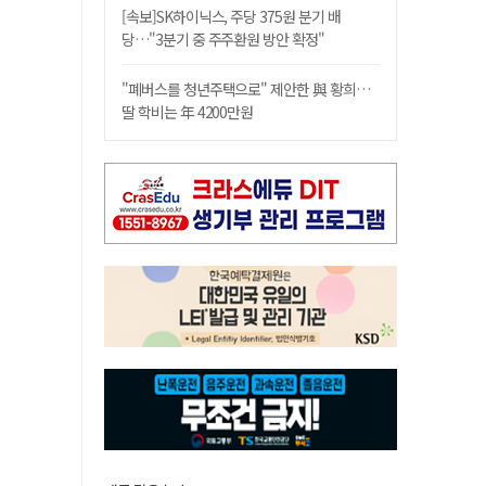
[속보]SK하이닉스, 주당 375원 분기 배
당…"3분기 중 주주환원 방안 확정"
"폐버스를 청년주택으로" 제안한 與 황희…
딸 학비는 年 4200만원