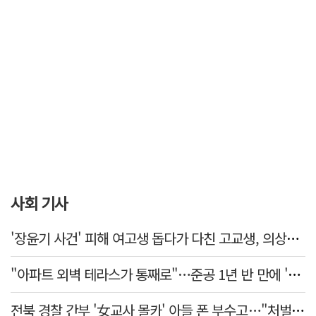
사회 기사
'장윤기 사건' 피해 여고생 돕다가 다친 고교생, 의상자 인정
"아파트 외벽 테라스가 통째로"…준공 1년 반 만에 '아찔 사고'
전북 경찰 간부 '女교사 몰카' 아들 폰 부수고…"처벌 못하는 사안" 내부망에 글