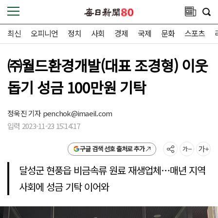
최신
오피니언
정치
사회
경제
국제
문화
스포츠
㈜월드환경개발(대표 조경형) 이웃
돕기 성금 100만원 기탁
정욱진 기자
penchok@imaeil.com
입력 2023-11-23 15:14:17
구글 검색 선호 출처로 추가
달성군 현풍읍 비금속류 원료 재생업체…매년 지역
사회에 성금 기탁 이어와