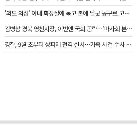
'외도 의심' 아내 화장실에 묶고 불에 달군 공구로 고문…남편 검거
김병삼 경북 영천시장, 이번엔 국회 공략…'마사회 본사 이전·광역교통망 확충' 요청
경찰, 9월 초부터 상피제 전격 실시…가족 사건 수사 못해