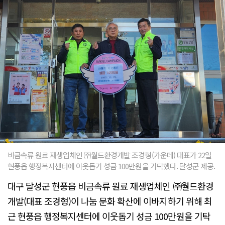
비금속류 원료 재생업체인 ㈜월드환경개발 조경형(가운데) 대표가 22일
현풍읍 행정복지센터에 이웃돕기 성금 100만원을 기탁했다. 달성군 제공.
대구 달성군 현풍읍 비금속류 원료 재생업체인 ㈜월드환경
개발(대표 조경형)이 나눔 문화 확산에 이바지하기 위해 최
근 현풍읍 행정복지센터에 이웃돕기 성금 100만원을 기탁