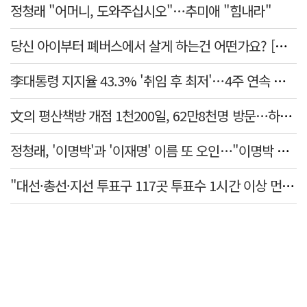
정청래 "어머니, 도와주십시오"…추미애 "힘내라"
당신 아이부터 폐버스에서 살게 하는건 어떤가요? [가스인라이팅]
李대통령 지지율 43.3% '취임 후 최저'…4주 연속 내리막
文의 평산책방 개점 1천200일, 62만8천명 방문…하루 평균 500명↑
정청래, '이명박'과 '이재명' 이름 또 오인…"이명박 대통령 임기안에 반도체 제품 출시"
"대선·총선·지선 투표구 117곳 투표수 1시간 이상 먼저 입력"