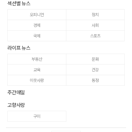
섹션별 뉴스
오피니언
정치
경제
사회
국제
스포츠
라이프 뉴스
부동산
문화
교육
건강
이웃사랑
동정
주간매일
고향사랑
구미