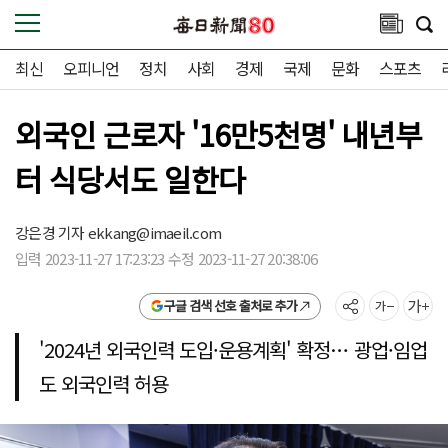
최신
오피니언
정치
사회
경제
국제
문화
스포츠
외국인 근로자 '16만5천명' 내년부
터 식당서도 일한다
강은경 기자
ekkang@imaeil.com
입력 2023-11-27 17:23:23 수정 2023-11-27 20:38:06
구글 검색 선호 출처로 추가
'2024년 외국인력 도입·운용계획' 확정… 광업·임업
도 외국인력 허용