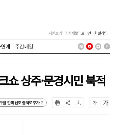
지면보기
기사제보
로그인
회원가입
·연예
주간매일
크쇼 상주·문경시민 북적
가
가
구글 검색 선호 출처로 추가