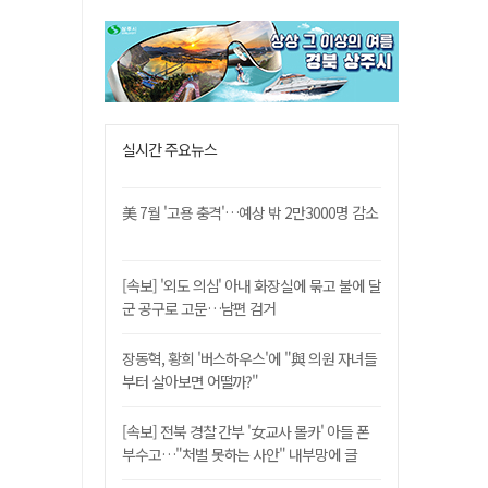
실시간 주요뉴스
美 7월 '고용 충격'…예상 밖 2만3000명 감소
[속보] '외도 의심' 아내 화장실에 묶고 불에 달
군 공구로 고문…남편 검거
장동혁, 황희 '버스하우스'에 "與 의원 자녀들
부터 살아보면 어떨까?"
[속보] 전북 경찰 간부 '女교사 몰카' 아들 폰
부수고…"처벌 못하는 사안" 내부망에 글