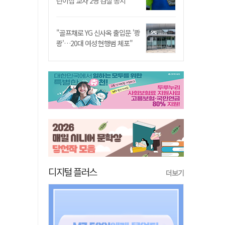
린이집 교사 2명 검찰 송치
"골프채로 YG 신사옥 출입문 '쾅
쾅'…20대 여성 현행범 체포"
디지털 플러스
더보기