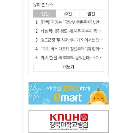
많이 본 뉴스
일간
주간
월간
[단독] 김영수 "국방부 청문준비단, 안규백 탈영 알고있었다"
타는 목마름 청도, 해 저문 저수지 둑에 군수가 서 있었다
청도군정 '두 시어머니'가 되어서는 안된다
"폐기 버스 개조해 청년주택" 與 황희…'딸 학비는 年 4200만원'
外人 한 달 새 8000억 담았는데…LG이노텍 목표주가는 왜 엇갈릴까
임시휴업 들어갔던 홈플러스 영주점, 7일 영업 재개…지하 1층만 운영
더보기
신세계사이먼, 대구 아울렛 토지매매 계약 체결… 사업 본궤도
SK하이닉스, 주당 375원 분기 배당 공시…"3분기 중 주주환원 방안 확정"
이의준 전 경북도 새마을봉사과장, 제28대 울릉군 부군수 취임
"상법개정해도 주주가 '봉'"…하이닉스 솔리다임 상장설에 술렁[개미와글와글]