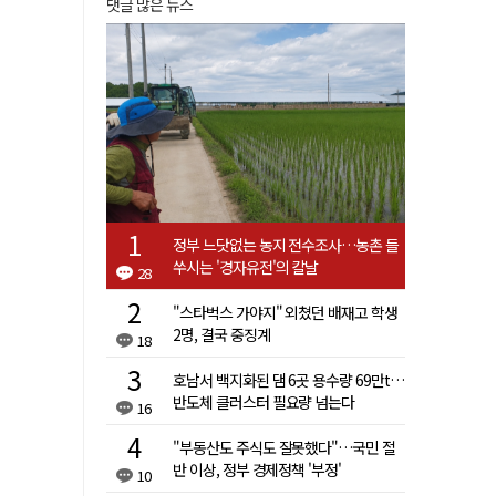
댓글 많은 뉴스
정부 느닷없는 농지 전수조사…농촌 들
쑤시는 '경자유전'의 칼날
28
"스타벅스 가야지" 외쳤던 배재고 학생
2명, 결국 중징계
18
호남서 백지화된 댐 6곳 용수량 69만t…
반도체 클러스터 필요량 넘는다
16
"부동산도 주식도 잘못했다"…국민 절
반 이상, 정부 경제정책 '부정'
10