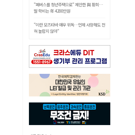
"폐버스를 청년주택으로" 제안한 與 황희…
딸 학비는 年 4200만원
"이란 모즈타바 매우 위독…언제 사망해도 전
혀 놀랍지 않아"