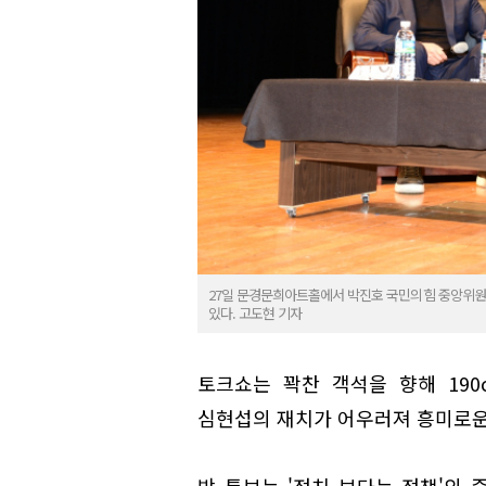
27일 문경문희아트홀에서 박진호 국민의힘 중앙위원
있다. 고도현 기자
토크쇼는 꽉찬 객석을 향해 19
심현섭의 재치가 어우러져 흥미로운