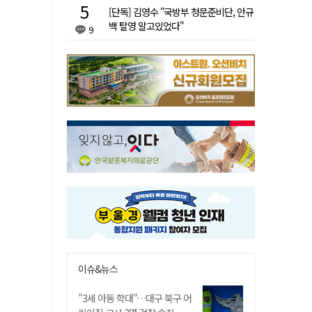
[단독] 김영수 "국방부 청문준비단, 안규
백 탈영 알고있었다"
9
이슈&뉴스
"3세 아동 학대"…대구 북구 어