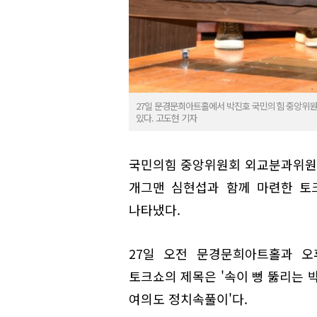
27일 문경문희아트홀에서 박진호 국민의힘 중앙위원
있다. 고도현 기자
국민의힘 중앙위원회 외교분과위원장
개그맨 심현섭과 함께 마련한 토
나타냈다.
27일 오전 문경문희아트홀과 오
토크쇼의 제목은 '속이 뻥 뚫리는 
여의도 정치속풀이'다.