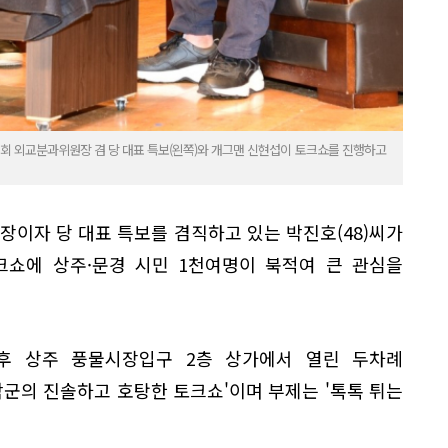
회 외교분과위원장 겸 당 대표 특보(왼쪽)와 개그맨 신현섭이 토크쇼를 진행하고
이자 당 대표 특보를 겸직하고 있는 박진호(48)씨가
크쇼에 상주·문경 시민 1천여명이 북적여 큰 관심을
후 상주 풍물시장입구 2층 상가에서 열린 두차례
박군의 진솔하고 호탕한 토크쇼'이며 부제는 '톡톡 튀는