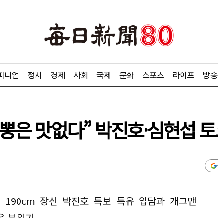
피니언
정치
경제
사회
국제
문화
스포츠
라이프
방송
뽕은 맛없다” 박진호·심현섭 토
 190cm 장신 박진호 특보 특유 입담과 개그맨
운 분위기