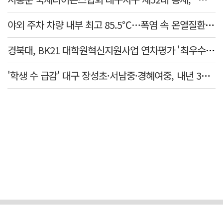
야외 주차 차량 내부 최고 85.5℃…폭염 속 온열질환·차량 방치사고 주의보
경북대, BK21 대학원혁신지원사업 연차평가 '최우수'… 6년 연속 사업비 증액
'학생 수 급감' 대구 장성초·서남중·경혜여중, 내년 3월 인근 학교와 통합