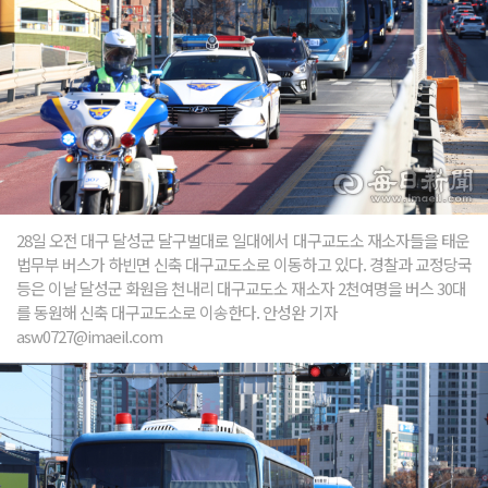
28일 오전 대구 달성군 달구벌대로 일대에서 대구교도소 재소자들을 태운
법무부 버스가 하빈면 신축 대구교도소로 이동하고 있다. 경찰과 교정당국
등은 이날 달성군 화원읍 천내리 대구교도소 재소자 2천여명을 버스 30대
를 동원해 신축 대구교도소로 이송한다. 안성완 기자
asw0727@imaeil.com