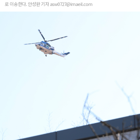
로 이송한다. 안성완 기자 asw0727@imaeil.com