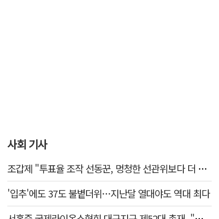
사회 기사
조갑제 "투표율 조작 선동꾼, 멍청한 선관위보다 더 나빠…부정선거, 불가능"
'입추'에도 37도 불볕더위…지난달 열대야도 역대 최다
서홍준 국제라이온스협회 대구지구 제52대 총재, "지역사회 모두가 웃는 날까지 봉사"