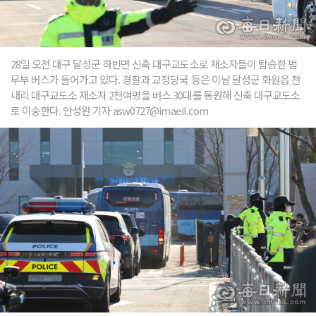
28일 오전 대구 달성군 하빈면 신축 대구교도소로 재소자들이 탑승한 법
무부 버스가 들어가고 있다. 경찰과 교정당국 등은 이날 달성군 화원읍 천
내리 대구교도소 재소자 2천여명을 버스 30대를 동원해 신축 대구교도소
로 이송한다. 안성완 기자 asw0727@imaeil.com