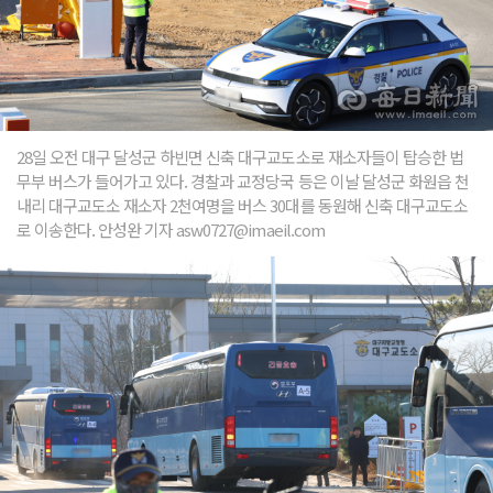
28일 오전 대구 달성군 하빈면 신축 대구교도소로 재소자들이 탑승한 법
무부 버스가 들어가고 있다. 경찰과 교정당국 등은 이날 달성군 화원읍 천
내리 대구교도소 재소자 2천여명을 버스 30대를 동원해 신축 대구교도소
로 이송한다. 안성완 기자 asw0727@imaeil.com