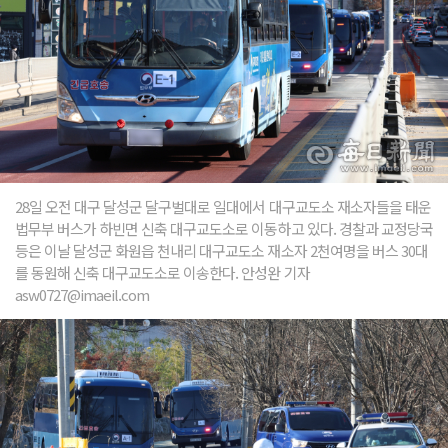
28일 오전 대구 달성군 달구벌대로 일대에서 대구교도소 재소자들을 태운
법무부 버스가 하빈면 신축 대구교도소로 이동하고 있다. 경찰과 교정당국
등은 이날 달성군 화원읍 천내리 대구교도소 재소자 2천여명을 버스 30대
를 동원해 신축 대구교도소로 이송한다. 안성완 기자
asw0727@imaeil.com