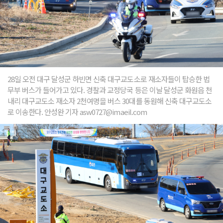
28일 오전 대구 달성군 하빈면 신축 대구교도소로 재소자들이 탑승한 법
무부 버스가 들어가고 있다. 경찰과 교정당국 등은 이날 달성군 화원읍 천
내리 대구교도소 재소자 2천여명을 버스 30대를 동원해 신축 대구교도소
로 이송한다. 안성완 기자 asw0727@imaeil.com