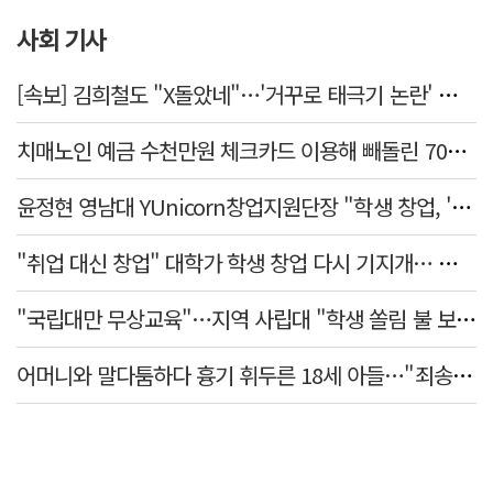
사회 기사
[속보] 김희철도 "X돌았네"…'거꾸로 태극기 논란' 인천시 현수막, 이틀 만에 철거
치매노인 예금 수천만원 체크카드 이용해 빼돌린 70대 간병인, 집행유예
윤정현 영남대 YUnicorn창업지원단장 "학생 창업, '팀 빌딩'이 제일 중요"
"취업 대신 창업" 대학가 학생 창업 다시 기지개… 창업자·기업·매출 동반 성장
"국립대만 무상교육"…지역 사립대 "학생 쏠림 불 보듯"
어머니와 말다툼하다 흉기 휘두른 18세 아들…"죄송하지 않나" 묻자 침묵