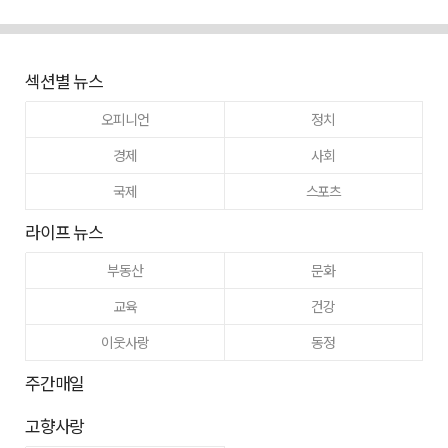
섹션별 뉴스
오피니언
정치
경제
사회
국제
스포츠
라이프 뉴스
부동산
문화
교육
건강
이웃사랑
동정
주간매일
고향사랑