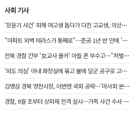
사회 기사
'장윤기 사건' 피해 여고생 돕다가 다친 고교생, 의상자 인정
"아파트 외벽 테라스가 통째로"…준공 1년 반 만에 '아찔 사고'
전북 경찰 간부 '女교사 몰카' 아들 폰 부수고…"처벌 못하는 사안" 내부망에 글
'외도 의심' 아내 화장실에 묶고 불에 달군 공구로 고문…남편 검거
김병삼 경북 영천시장, 이번엔 국회 공략…'마사회 본사 이전·광역교통망 확충' 요청
경찰, 9월 초부터 상피제 전격 실시…가족 사건 수사 못해