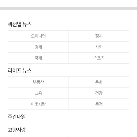
섹션별 뉴스
오피니언
정치
경제
사회
국제
스포츠
라이프 뉴스
부동산
문화
교육
건강
이웃사랑
동정
주간매일
고향사랑