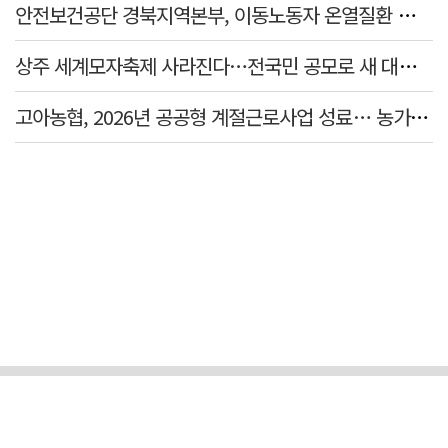
안전보건공단 경북지역본부, 이동노동자 온열질환 예방 캠페인
상주 세계모자축제 사라진다…전국민 공모로 새 대표축제 발굴 나서
고아농협, 2026년 공공형 계절근로사업 성료… 농가 일손 부족 해소 '효자'