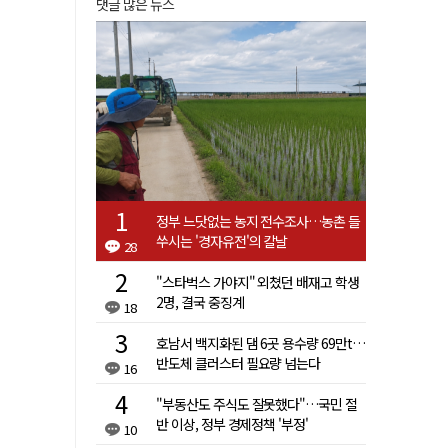
댓글 많은 뉴스
정부 느닷없는 농지 전수조사…농촌 들
쑤시는 '경자유전'의 칼날
28
"스타벅스 가야지" 외쳤던 배재고 학생
2명, 결국 중징계
18
호남서 백지화된 댐 6곳 용수량 69만t…
반도체 클러스터 필요량 넘는다
16
"부동산도 주식도 잘못했다"…국민 절
반 이상, 정부 경제정책 '부정'
10