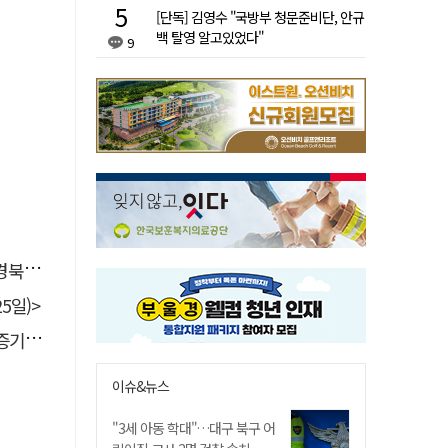
[단독] 김영수 "국방부 청문준비단, 안규
백 탈영 알고있었다"
9
 총장
5일)>
 선정
이슈&뉴스
"3세 아동 학대"…대구 북구 어