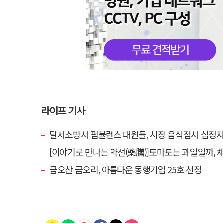
라이프 기사
달서소방서 펌뷸런스 대원들, 시장 음식점서 심정지 환자 생
[이야기로 만나는 약선(藥膳)]토마토는 과일일까, 
금오산 금오리, 아름다운 동행기업 25호 선정