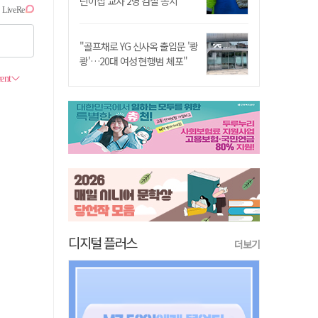
린이집 교사 2명 검찰 송치
"골프채로 YG 신사옥 출입문 '쾅
쾅'…20대 여성 현행범 체포"
디지털 플러스
더보기