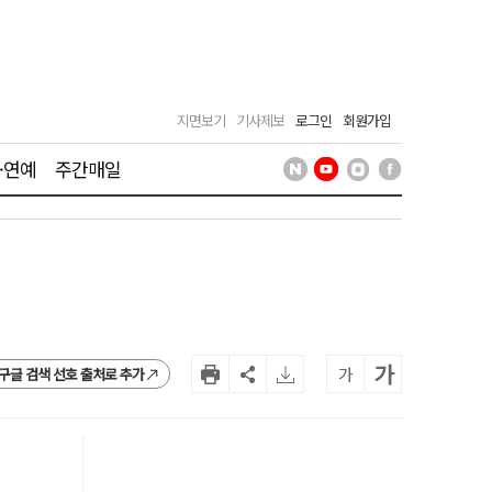
지면보기
기사제보
로그인
회원가입
·연예
주간매일
가
가
구글 검색 선호 출처로 추가