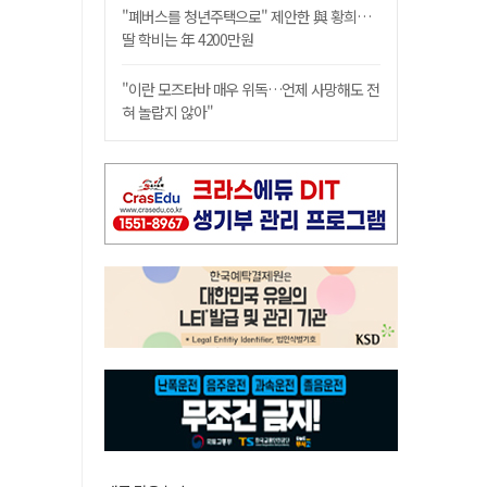
"폐버스를 청년주택으로" 제안한 與 황희…
딸 학비는 年 4200만원
"이란 모즈타바 매우 위독…언제 사망해도 전
혀 놀랍지 않아"