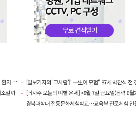
명 살려
[털보기자의 '그사람']"一生이 모험" 87세 박찬석 전 경북대
채소일까
[더사주 오늘의 띠별 운세] <8월 7일 금요일(음력 6월2
경북과학대 전통문화체험학교…교육부 진로체험 인증기관