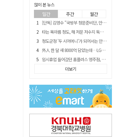
많이 본 뉴스
일간
주간
월간
[단독] 김영수 "국방부 청문준비단, 안규백 탈영 알고있었다"
타는 목마름 청도, 해 저문 저수지 둑에 군수가 서 있었다
청도군정 '두 시어머니'가 되어서는 안된다
外人 한 달 새 8000억 담았는데…LG이노텍 목표주가는 왜 엇갈릴까
임시휴업 들어갔던 홈플러스 영주점, 7일 영업 재개…지하 1층만 운영
신세계사이먼, 대구 아울렛 토지매매 계약 체결… 사업 본궤도
더보기
SK하이닉스, 주당 375원 분기 배당 공시…"3분기 중 주주환원 방안 확정"
"폐기 버스 개조해 청년주택" 與 황희…'딸 학비는 年 4200만원'
이의준 전 경북도 새마을봉사과장, 제28대 울릉군 부군수 취임
"상법개정해도 주주가 '봉'"…하이닉스 솔리다임 상장설에 술렁[개미와글와글]