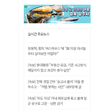
실시간 주요뉴스
장동혁, 황희 '버스하우스'에 "與 의원 자녀들
부터 살아보면 어떨까?"
[속보] 李대통령 "부동산 공급, 기존 사고방식
매달리지 말고 과감히 생각·실천"
[속보] 전북 경찰 간부 '女교사 몰카' 아들 폰
부수고…"처벌 못하는 사안" 내부망에 글
[속보] '외도 의심' 아내 화장실에 묶고 불에 달
군 공구로 고문…남편 검거