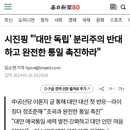
최신
오피니언
정치
사회
경제
국제
문화
스포츠
시진핑 "'대만 독립' 분리주의 반대
하고 완전한 통일 촉진하라"
임소현 기자
hyoni@imaeil.com
입력 2024-01-16 16:24:29
구글 검색 선호 출처로 추가
中공산당 이론지 글 통해 대만 대선 첫 반응…라이
칭더 정조준해 "조국과 완전한 통일 촉진"
"대만 애국통일 세력 발전·강화하고 대만 인민 마음