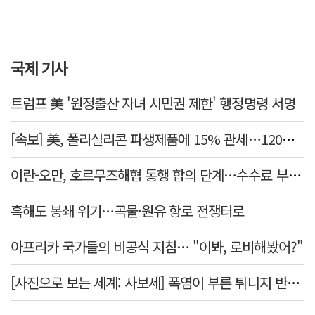
국제 기사
트럼프 美 '원정출산 자녀 시민권 제한' 행정명령 서명
[속보] 美, 폴리실리콘 파생제품에 15% 관세…120일 뒤 발효
이란-오만, 호르무즈해협 통행 합의 단계…수수료 부과되나
흑해도 봉쇄 위기…곡물·원유 항로 전쟁터로
아프리카 국가들의 비공식 지침… "이봐, 로비해봤어?"
[사진으로 보는 세계: 사보세] 폭염이 부른 튀니지 반정부 시위