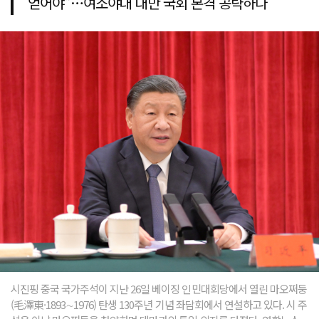
얻어야"…여소야대 대만 국회 본격 공략하나
시진핑 중국 국가주석이 지난 26일 베이징 인민대회당에서 열린 마오쩌둥
(毛澤東·1893∼1976) 탄생 130주년 기념 좌담회에서 연설하고 있다. 시 주