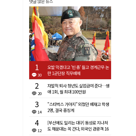
댓글 많은 뉴스
오발 막겠다고 '빈 총' 들고 경계근무 논
란 1군단장 직무배제
30
자발적 퇴사 청년도 실업급여 준다…생
애 1회, 월 최대 100만원
20
"스타벅스 가야지" 외쳤던 배재고 학생
2명, 결국 중징계
14
[부산에도 밀리는 대구] 동성로 지나쳐
도 해운대는 꼭 간다, 외국인 관광객 16
12
배 차이