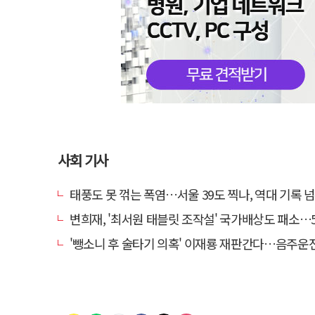
사회 기사
태풍도 못 꺾는 폭염…서울 39도 찍나, 역대 기록 
변희재, '최서원 태블릿 조작설' 국가배상도 패소…5천만원 청
'뺑소니 후 술타기 의혹' 이재룡 재판간다…음주운전 혐의