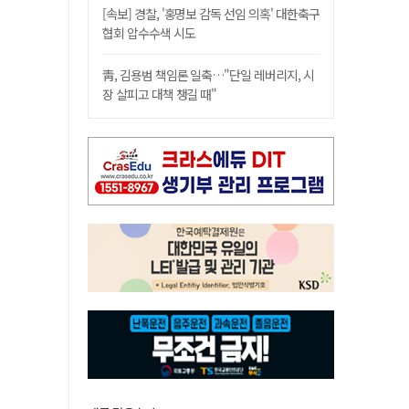
[속보] 경찰, '홍명보 감독 선임 의혹' 대한축구
협회 압수수색 시도
靑, 김용범 책임론 일축…"단일 레버리지, 시
장 살피고 대책 챙길 때"