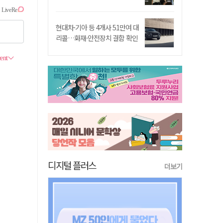
현대차·기아 등 4개사 51만여 대
리콜…화재·안전장치 결함 확인
디지털 플러스
더보기