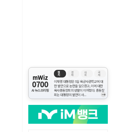
정
경
사
국
치
제
회
제
mWiz
0700
이재명 대통령은 5일 육군사관학교에 대
한 발언으로 논란을 일으켰고, 이에 대한
AI 뉴스브리핑
육사총동창회의 반발이 이어졌다. 총동창
→
회는 대통령의 발언이 사...