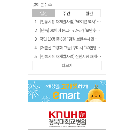
많이 본 뉴스
일간
주간
월간
[전통시장 재개발사업] '50여년 역사' 수성시장 자리에 25층 주상복합 들어선다
[단독] 20명에 묻고…72%가 '보완수사권 폐지'?
국민 10명 중 6명 "검찰 보완수사권 필요"…민주당 지지층도 53.8%
[저출산·고령화 그늘] 구미시 "40만명 사수" 고령군 "3만명대 회복"
[전통시장 재개발사업] 신천시장 재개발, 준공 후에도 소송전
李대통령 지지율 다시 40%대로…20대는 18.8%p 급락
더보기
李대통령 "육사 출신이 또 쿠데타 할 수도"…육사 총동창회 "정치적 보복"
안동-사가에, "50년 우정 넘어 미래 50년 함께 연다"
[인사]경상북도
유승민 "尹 졸업한 서울대 법대·충암고도 없애야"…李 육사 통합 직격