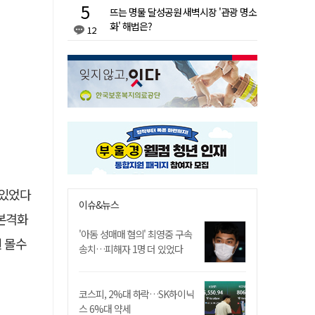
뜨는 명물 달성공원 새벽시장 '관광 명소
화' 해법은?
12
 있었다
이슈&뉴스
 본격화
'아동 성매매 혐의' 최영중 구속
원 몰수
송치…피해자 1명 더 있었다
코스피, 2%대 하락…SK하이닉
스 6%대 약세