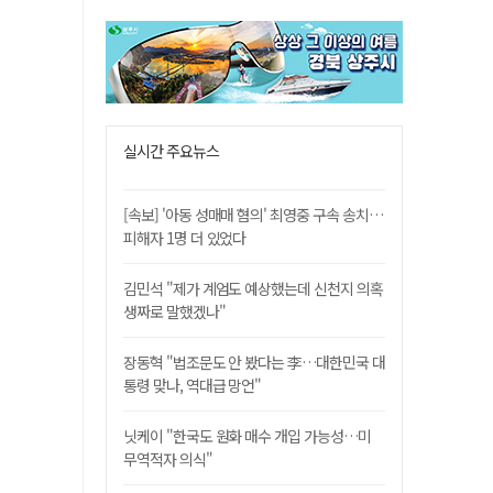
실시간 주요뉴스
[속보] '아동 성매매 혐의' 최영중 구속 송치…
피해자 1명 더 있었다
김민석 "제가 계엄도 예상했는데 신천지 의혹
생짜로 말했겠나"
장동혁 "법조문도 안 봤다는 李…대한민국 대
통령 맞나, 역대급 망언"
닛케이 "한국도 원화 매수 개입 가능성…미
무역적자 의식"