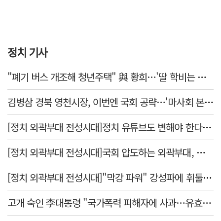
정치 기사
"폐기 버스 개조해 청년주택" 與 황희…'딸 학비는 年 4200만원'
김병삼 경북 영천시장, 이번엔 국회 공략…'마사회 본사 이전·광역교통망 확충' 요청
[정치 외곽부대 전성시대]정치 유튜브도 변해야 한다 "화합과 존중"
[정치 외곽부대 전성시대]국회 압도하는 외곽부대, 목소리 왜 커지나?
[정치 외곽부대 전성시대]"막강 파워" 강성파에 휘둘리는 여야 …"이슈 메이킹" 커지는 변방의 북소리
고개 숙인 李대통령 "국가폭력 피해자에 사과…유효기간 없는 책임"