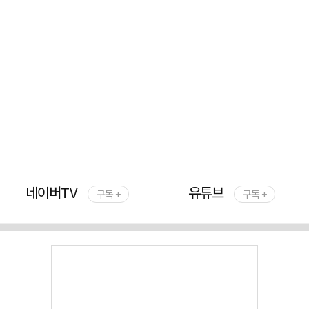
네이버TV
유튜브
구독 +
구독 +