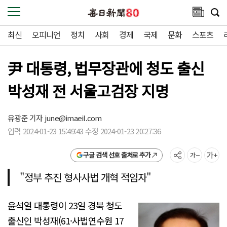
최신
오피니언
정치
사회
경제
국제
문화
스포츠
尹 대통령, 법무장관에 청도 출신
박성재 전 서울고검장 지명
유광준 기자
june@imaeil.com
입력 2024-01-23 15:49:43 수정 2024-01-23 20:27:36
구글 검색 선호 출처로 추가
"정부 추진 형사사법 개혁 적임자"
윤석열 대통령이 23일 경북 청도
출신인 박성재(61·사법연수원 17