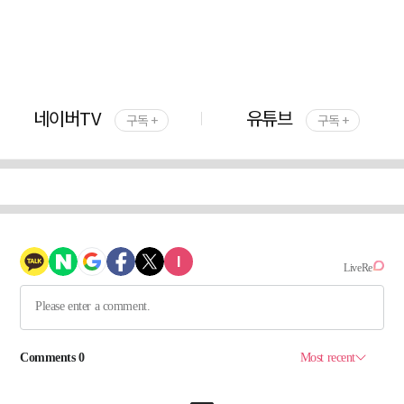
네이버TV
유튜브
구독 +
구독 +