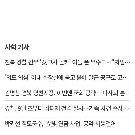
사회 기사
전북 경찰 간부 '女교사 몰카' 아들 폰 부수고…"처벌 못하는 사안" 내부망에 글
'외도 의심' 아내 화장실에 묶고 불에 달군 공구로 고문…남편 검거
김병삼 경북 영천시장, 이번엔 국회 공략…'마사회 본사 이전·광역교통망 확충' 요청
경찰, 9월 초부터 상피제 전격 실시…가족 사건 수사 못해
박권현 청도군수, '햇빛 연금 사업' 공약 시동걸어