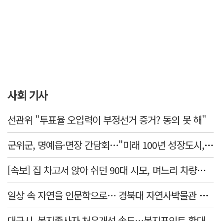
사회 기사
선관위 "투표율 오입력이 부정선거 증거? 동의 못 해"
군위군, 명예읍·면장 간담회…"미래 100년 성장도시, 품격있는 행복도시" 교감
[속보] 집 차고서 앉아 쉬던 90대 시모, 며느리 차량에 치여 사망
일상 속 자연을 인문학으로… 경북대 자연사박물관 특강 개최
대구시, 복지종사자 처우개선 속도…복지포인트 확대