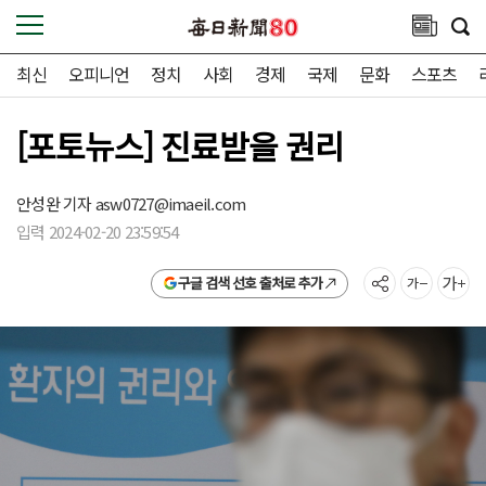
최신
오피니언
정치
사회
경제
국제
문화
스포츠
[포토뉴스] 진료받을 권리
안성완 기자
asw0727@imaeil.com
입력 2024-02-20 23:59:54
구글 검색 선호 출처로 추가