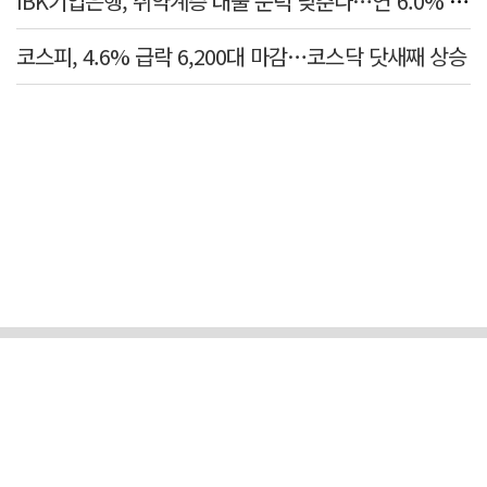
IBK기업은행, 취약계층 대출 문턱 낮춘다…연 6.0% 'i-ONE 햇살론 특례보증' 비대면 출시
코스피, 4.6% 급락 6,200대 마감…코스닥 닷새째 상승