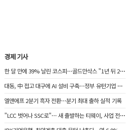
경제 기사
한 달 만에 39% 날린 코스피…골드만삭스 "1년 뒤 2배" 예상, 왜?
대동, 中 접고 대구에 AI 설비 구축…정부 유턴기업 선정
엘앤에프 2분기 흑자 전환…분기 최대 출하 실적 기록
"LCC 벗어나 SSC로"… 새 출발하는 티웨이, 사업 전략 발표