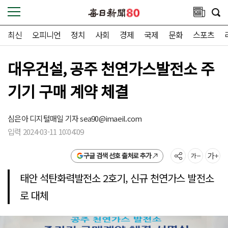
최신
오피니언
정치
사회
경제
국제
문화
스포츠
대우건설, 공주 천연가스발전소 주
기기 구매 계약 체결
심은아 디지털매일 기자
sea90@imaeil.com
입력 2024-03-11 10:04:09
구글 검색 선호 출처로 추가
태안 석탄화력발전소 2호기, 신규 천연가스 발전소
로 대체