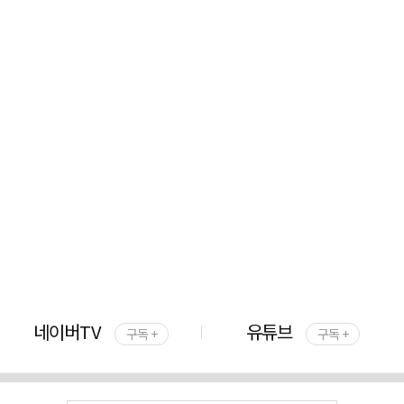
네이버TV
유튜브
구독 +
구독 +