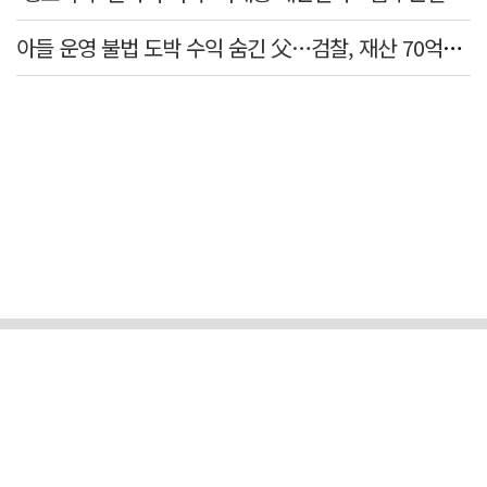
아들 운영 불법 도박 수익 숨긴 父…검찰, 재산 70억원 몰수