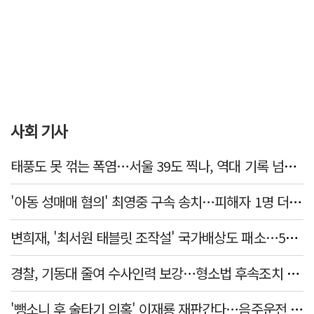
사회 기사
태풍도 못 꺾는 폭염…서울 39도 찍나, 역대 기록 넘본다
'아동 성매매 혐의' 최영중 구속 송치…피해자 1명 더 있었다
변희재, '최서원 태블릿 조작설' 국가배상도 패소…5천만원 청구 기각
경찰, 기동대 줄여 수사인력 보강…형소법 후속조치 본격화
'뺑소니 후 술타기 의혹' 이재룡 재판간다…음주운전 혐의 제외