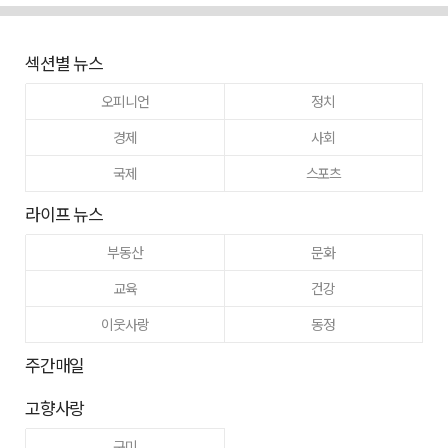
섹션별 뉴스
오피니언
정치
경제
사회
국제
스포츠
라이프 뉴스
부동산
문화
교육
건강
이웃사랑
동정
주간매일
고향사랑
구미