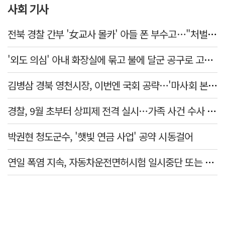
사회 기사
전북 경찰 간부 '女교사 몰카' 아들 폰 부수고…"처벌 못하는 사안" 내부망에 글
'외도 의심' 아내 화장실에 묶고 불에 달군 공구로 고문…남편 검거
김병삼 경북 영천시장, 이번엔 국회 공략…'마사회 본사 이전·광역교통망 확충' 요청
경찰, 9월 초부터 상피제 전격 실시…가족 사건 수사 못해
박권현 청도군수, '햇빛 연금 사업' 공약 시동걸어
연일 폭염 지속, 자동차운전면허시험 일시중단 또는 축소 운영