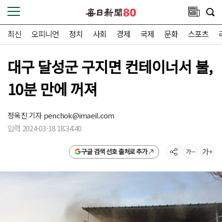
최신
오피니언
정치
사회
경제
국제
문화
스포츠
대구 달성군 구지면 컨테이너서 불,
10분 만에 꺼져
정욱진 기자
penchok@imaeil.com
입력 2024-03-18 18:34:40
구글 검색 선호 출처로 추가