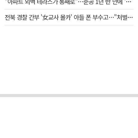
"아파트 외벽 테라스가 통째로"…준공 1년 반 만에 '아찔 사고'
전북 경찰 간부 '女교사 몰카' 아들 폰 부수고…"처벌 못하는 사안" 내부망에 글