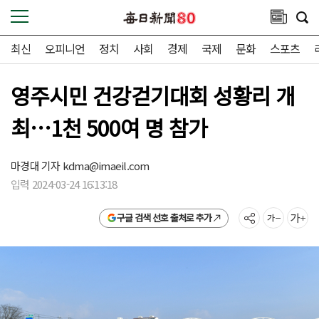
최신
오피니언
정치
사회
경제
국제
문화
스포츠
영주시민 건강걷기대회 성황리 개
최…1천 500여 명 참가
마경대 기자
kdma@imaeil.com
입력 2024-03-24 16:13:18
구글 검색 선호 출처로 추가