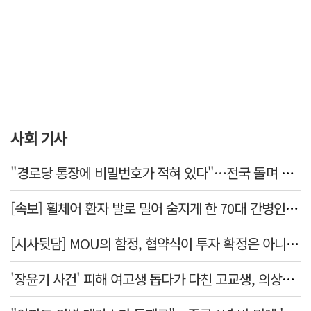
사회 기사
"경로당 통장에 비밀번호가 적혀 있다"…전국 돌며 경로당 13곳 턴 30대 구속
[속보] 휠체어 환자 발로 밀어 숨지게 한 70대 간병인…2심도 집행유예
[시사뒷담] MOU의 함정, 협약식이 투자 확정은 아니긴 해
'장윤기 사건' 피해 여고생 돕다가 다친 고교생, 의상자 인정