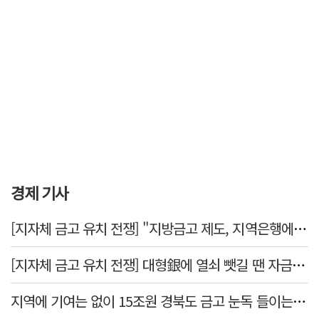
경제 기사
[지자체 금고 유치 전쟁] "지방금고 제도, 지역은행에 불리"
[지자체 금고 유치 전쟁] 대형銀에 열쇠 뺏길 땐 자금 역외 유출→재투자 선순환 붕괴
지역에 기여는 없이 15조원 경북도 금고 눈독 들이는 대형銀