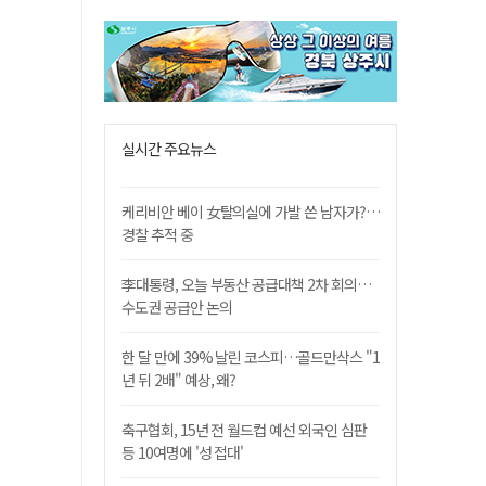
실시간 주요뉴스
케리비안 베이 女탈의실에 가발 쓴 남자가?…
경찰 추적 중
李대통령, 오늘 부동산 공급대책 2차 회의…
수도권 공급안 논의
한 달 만에 39% 날린 코스피…골드만삭스 "1
년 뒤 2배" 예상, 왜?
축구협회, 15년 전 월드컵 예선 외국인 심판
등 10여명에 '성 접대'