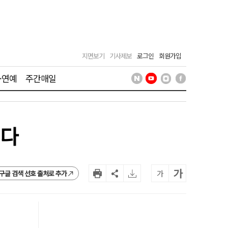
지면보기
기사제보
로그인
회원가입
·연예
주간매일
되다
가
가
구글 검색 선호 출처로 추가