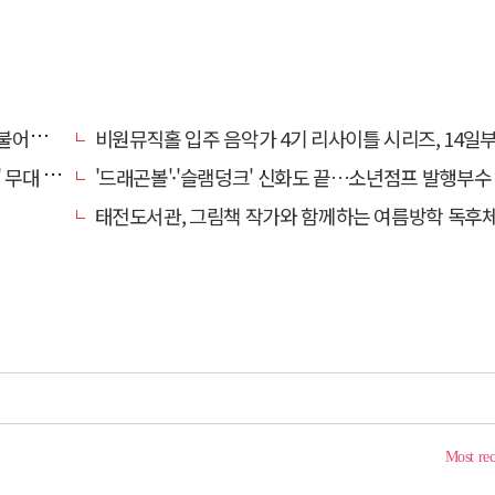
개인전
비원뮤직홀 입주 음악가 4기 리사이틀 시리즈, 14일부터 6주간
 오른다
'드래곤볼'·'슬램덩크' 신화도 끝…소년점프 발행부수 100만부
태전도서관, 그림책 작가와 함께하는 여름방학 독후체험 