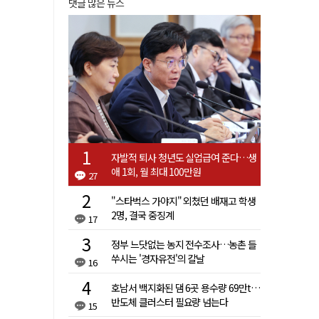
댓글 많은 뉴스
자발적 퇴사 청년도 실업급여 준다…생
애 1회, 월 최대 100만원
27
"스타벅스 가야지" 외쳤던 배재고 학생
2명, 결국 중징계
17
정부 느닷없는 농지 전수조사…농촌 들
쑤시는 '경자유전'의 칼날
16
호남서 백지화된 댐 6곳 용수량 69만t…
반도체 클러스터 필요량 넘는다
15