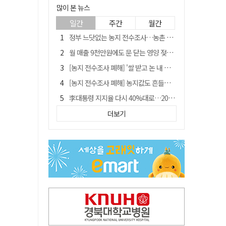
많이 본 뉴스
일간
주간
월간
정부 느닷없는 농지 전수조사…농촌 들쑤시는 '경자유전'의 칼날
월 매출 9천만원에도 문 닫는 영양 젖소농장… "일할 사람이 없어"
[농지 전수조사 폐해] '쌀 받고 논 내 준' 도지농 이제 어쩌나?
[농지 전수조사 폐해] 농지값도 흔들리나…"도지 막히면 헐값 매물 나올 수도"
李대통령 지지율 다시 40%대로…20대는 18.8%p 급락
유승민 "尹 졸업한 서울대 법대·충암고도 없애야"…李 육사 통합 직격
더보기
경북 영천시, 9월부터 11월까지 반값 여행 혜택 제공
지역활성화 펀드 9호…포항 AI 데이터센터에 6천억 투입
국민 51.9% "李 대통령 재판 재개 필요하다"
'솔리다임 IPO 추진설' SK하이닉스, 주가 9% 급락