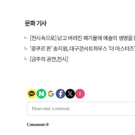
문화 기사
[전시속으로] 낡고 버려진 폐기물에 예술의 생명을 불어넣다…김결수 
'콩쿠르 퀸' 송지원, 대구콘서트하우스 '더 마스터즈' 무대
[금주의 공연,전시]