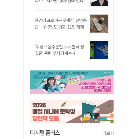
나?…"차가원, 형사 범죄 영역"
폭염에 프로야구 닷새간 '전면중
단'…7~9일도 쉬고, 11일 재개
'수성구 음주운전 도주 현직 경
찰관' 관련 부서 강제수사
디지털 플러스
더보기