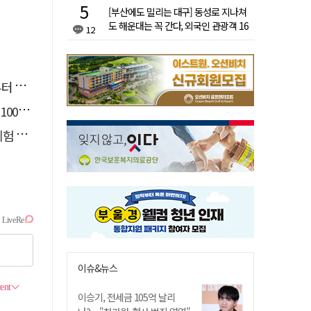
[부산에도 밀리는 대구] 동성로 지나쳐
도 해운대는 꼭 간다, 외국인 관광객 16
12
배 차이
 개최
 붕괴
운영
이슈&뉴스
이승기, 전세금 105억 날리