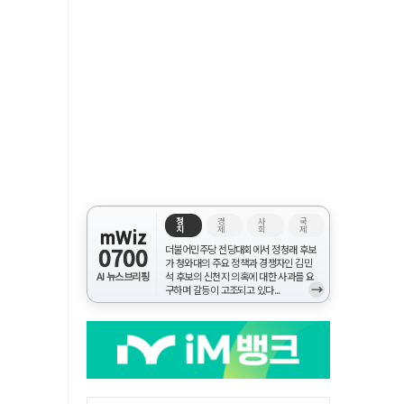
정
경
사
국
치
제
회
제
mWiz
0700
더불어민주당 전당대회에서 정청래 후보
가 청와대의 주요 정책과 경쟁자인 김민
AI 뉴스브리핑
석 후보의 신천지 의혹에 대한 사과를 요
→
구하며 갈등이 고조되고 있다...