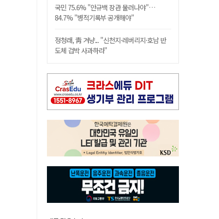
국민 75.6% "안규백 장관 물러나야"…
84.7% "병적기록부 공개해야"
정청래, 靑 겨냥... "신천지·레버리지·호남 반
도체 겁박 사과하라"