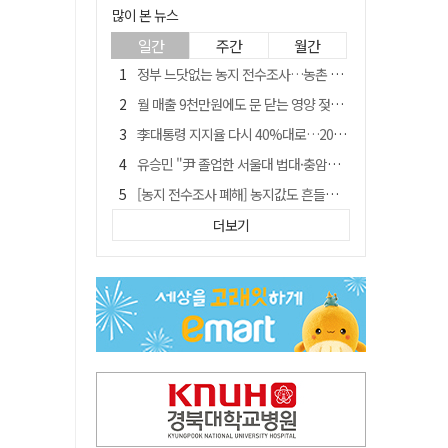
많이 본 뉴스
일간
주간
월간
정부 느닷없는 농지 전수조사…농촌 들쑤시는 '경자유전'의 칼날
월 매출 9천만원에도 문 닫는 영양 젖소농장… "일할 사람이 없어"
李대통령 지지율 다시 40%대로…20대는 18.8%p 급락
유승민 "尹 졸업한 서울대 법대·충암고도 없애야"…李 육사 통합 직격
[농지 전수조사 폐해] 농지값도 흔들리나…"도지 막히면 헐값 매물 나올 수도"
[농지 전수조사 폐해] '쌀 받고 논 내 준' 도지농 이제 어쩌나?
더보기
지역활성화 펀드 9호…포항 AI 데이터센터에 6천억 투입
국민 51.9% "李 대통령 재판 재개 필요하다"
경북 영천시, 9월부터 11월까지 반값 여행 혜택 제공
아쉬운 태클