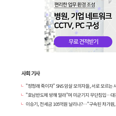
사회 기사
"정청래 죽이자" SNS 암살 모의자들, 서로 모르는 사이였다
"호남반도체 방해 말라"며 미군기지 무단침입…대진연 회원 3명 
이승기, 전세금 105억원 날리나?…"구속된 차가원, 형사 범죄