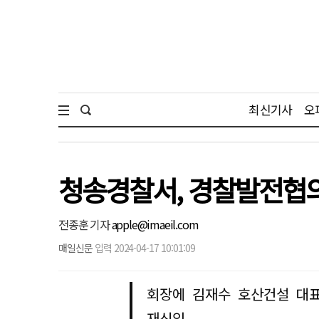
최신기사
오
청송경찰서, 경찰발전협
전종훈 기자
apple@imaeil.com
매일신문
입력 2024-04-17 10:01:09
회장에 김재수 호산건설 대표
재신임