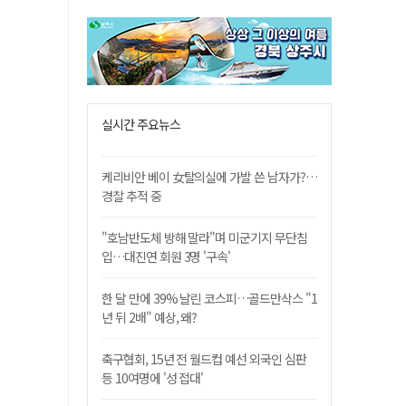
실시간 주요뉴스
케리비안 베이 女탈의실에 가발 쓴 남자가?…
경찰 추적 중
"호남반도체 방해 말라"며 미군기지 무단침
입…대진연 회원 3명 '구속'
한 달 만에 39% 날린 코스피…골드만삭스 "1
년 뒤 2배" 예상, 왜?
축구협회, 15년 전 월드컵 예선 외국인 심판
등 10여명에 '성 접대'