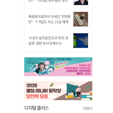
나?…"차가원, 형사 범죄 영역"
폭염에 프로야구 닷새간 '전면중
단'…7~9일도 쉬고, 11일 재개
'수성구 음주운전 도주 현직 경
찰관' 관련 부서 강제수사
디지털 플러스
더보기