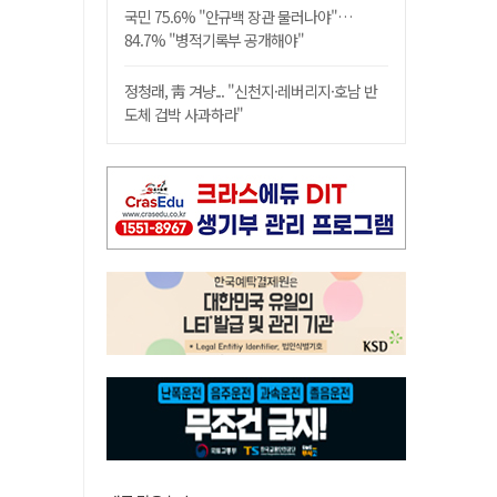
국민 75.6% "안규백 장관 물러나야"…
84.7% "병적기록부 공개해야"
정청래, 靑 겨냥... "신천지·레버리지·호남 반
도체 겁박 사과하라"