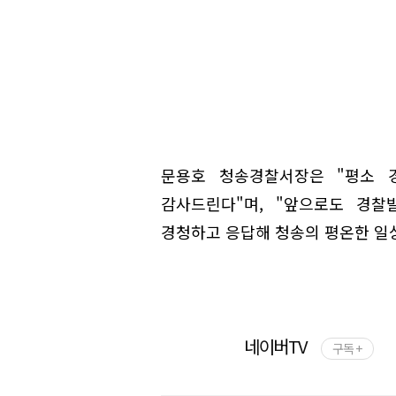
문용호 청송경찰서장은 "평소 
감사드린다"며, "앞으로도 경
경청하고 응답해 청송의 평온한 일
네이버TV
구독 +