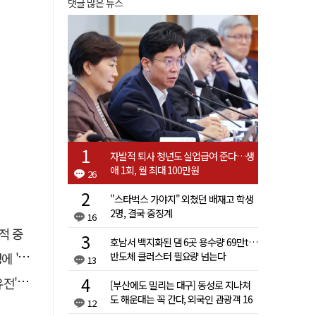
댓글 많은 뉴스
자발적 퇴사 청년도 실업급여 준다…생
애 1회, 월 최대 100만원
26
"스타벅스 가야지" 외쳤던 배재고 학생
2명, 결국 중징계
16
적 중
호남서 백지화된 댐 6곳 용수량 69만t…
반도체 클러스터 필요량 넘는다
접대'
13
 칼날
[부산에도 밀리는 대구] 동성로 지나쳐
도 해운대는 꼭 간다, 외국인 관광객 16
12
배 차이