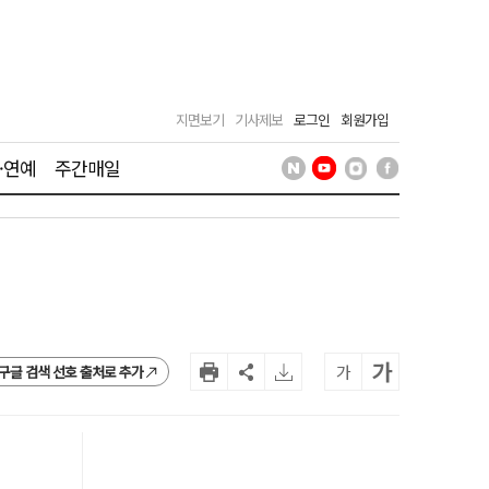
지면보기
기사제보
로그인
회원가입
·연예
주간매일
가
가
구글 검색 선호 출처로 추가