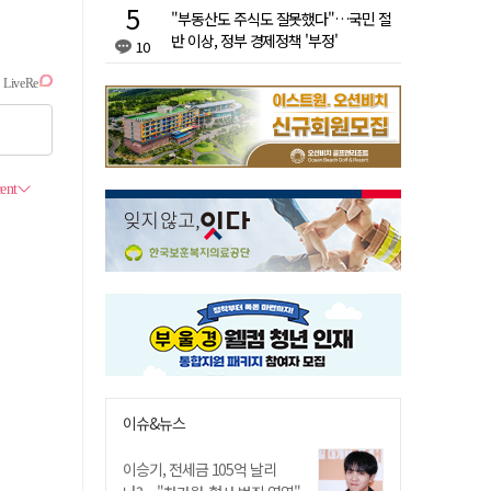
"부동산도 주식도 잘못했다"…국민 절
반 이상, 정부 경제정책 '부정'
10
이슈&뉴스
이승기, 전세금 105억 날리