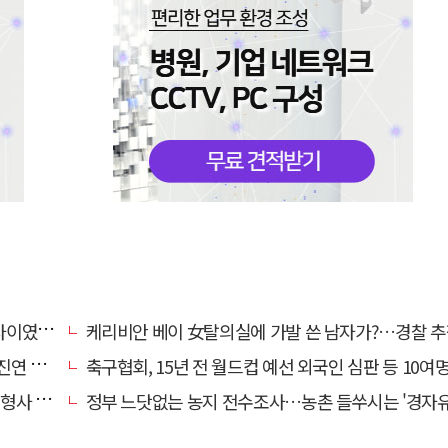
…檢송치
케리비안 베이 女탈의실에 가발 쓴 남자가?…경찰 추
'구속'
축구협회, 15년 전 월드컵 예선 외국인 심판 등 10여명에 '성 
 영역"
정부 느닷없는 농지 전수조사…농촌 들쑤시는 '경자유전'의