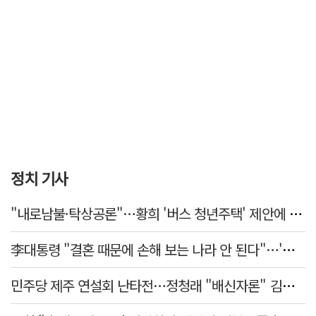
정치 기사
"내로남불·탁상공론"…황희 '버스 청년주택' 제안에 與 내부서도 쓴소리
李대통령 "결혼 때문에 손해 보는 나라 안 된다"…'결혼 페널티' 22개 손본다
민주당 제주 연설회 난타전…정청래 "배신자론" 김민석 "관리 무능"