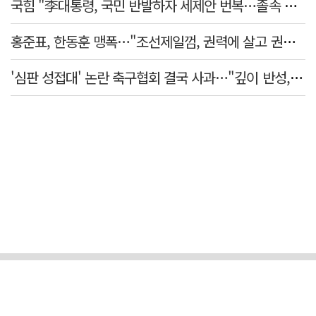
국힘 "李대통령, 국민 반발하자 세제안 번복…졸속 국정 즉각 중단"
홍준표, 한동훈 맹폭…"조선제일껌, 권력에 살고 권력에 죽었다"
'심판 성접대' 논란 축구협회 결국 사과…"깊이 반성, 쇄신하겠다"