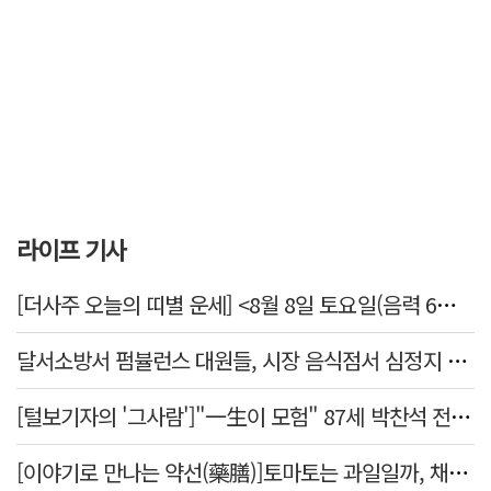
라이프 기사
[더사주 오늘의 띠별 운세] <8월 8일 토요일(음력 6월26일)>
달서소방서 펌뷸런스 대원들, 시장 음식점서 심정지 환자 생명 살려
[털보기자의 '그사람']"一生이 모험" 87세 박찬석 전 경북대 총장
[이야기로 만나는 약선(藥膳)]토마토는 과일일까, 채소일까