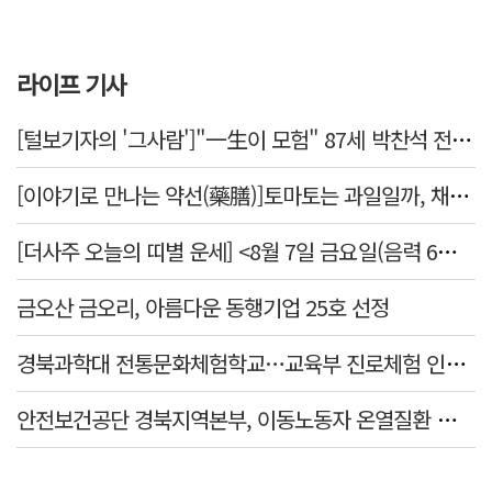
라이프 기사
[털보기자의 '그사람']"一生이 모험" 87세 박찬석 전 경북대 총장
[이야기로 만나는 약선(藥膳)]토마토는 과일일까, 채소일까
[더사주 오늘의 띠별 운세] <8월 7일 금요일(음력 6월25일)>
금오산 금오리, 아름다운 동행기업 25호 선정
경북과학대 전통문화체험학교…교육부 진로체험 인증기관 선정
안전보건공단 경북지역본부, 이동노동자 온열질환 예방 캠페인