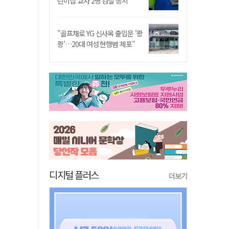
린이집 교사 2명 검찰 송치
"골프채로 YG 신사옥 출입문 '쾅
쾅'…20대 여성 현행범 체포"
디지털 플러스
더보기