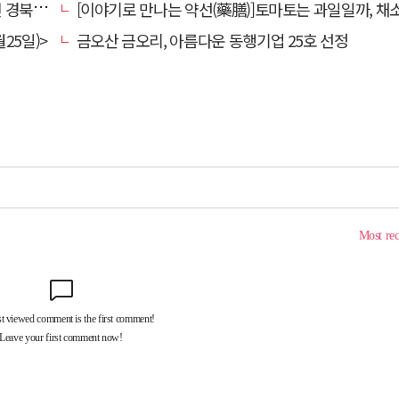
대 총장
[이야기로 만나는 약선(藥膳)]토마토는 과일일까, 채
25일)>
금오산 금오리, 아름다운 동행기업 25호 선정