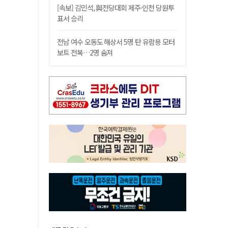
[속보] 김민석, 與전당대회 제주·인천 당원투
표서 승리
전남 여수 오동도 해상서 5명 탄 유람용 모터
보트 전복…2명 숨져