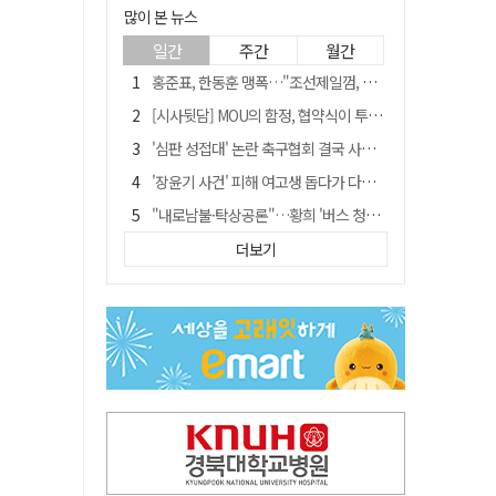
많이 본 뉴스
일간
주간
월간
홍준표, 한동훈 맹폭…"조선제일껌, 권력에 살고 권력에 죽었다"
[시사뒷담] MOU의 함정, 협약식이 투자 확정은 아니긴 해
'심판 성접대' 논란 축구협회 결국 사과…"깊이 반성, 쇄신하겠다"
'장윤기 사건' 피해 여고생 돕다가 다친 고교생, 의상자 인정
"내로남불·탁상공론"…황희 '버스 청년주택' 제안에 與 내부서도 쓴소리
"경로당 통장에 비밀번호가 적혀 있다"…전국 돌며 경로당 13곳 턴 30대 구속
더보기
휠체어 환자 발로 밀어 숨지게 한 70대 간병인…2심도 집행유예
예안향교 대성전, '국가지정 보물로 지정'
"침대에 결박, 탈진"…평생 교회서 산 11세 남아, 병원 이송 끝 숨져
거동 불편 모녀 덮친 새벽 화재…90대 어머니·60대 딸 숨져