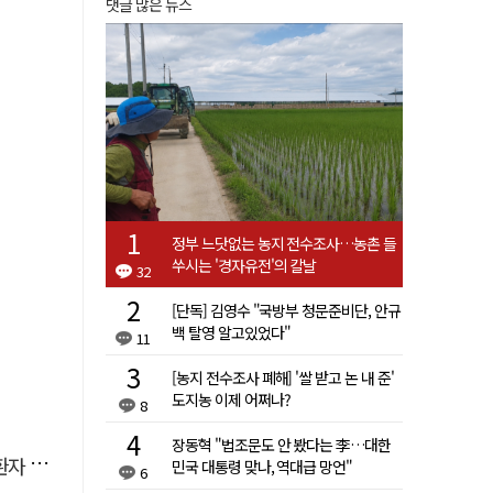
댓글 많은 뉴스
정부 느닷없는 농지 전수조사…농촌 들
쑤시는 '경자유전'의 칼날
32
[단독] 김영수 "국방부 청문준비단, 안규
백 탈영 알고있었다"
11
[농지 전수조사 폐해] '쌀 받고 논 내 준'
도지농 이제 어쩌나?
8
장동혁 "법조문도 안 봤다는 李…대한
 살려
민국 대통령 맞나, 역대급 망언"
6