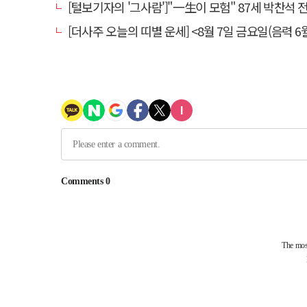
[털보기자의 '그사람']"一生이 모험" 87세 박찬석 전 경북
[더사주 오늘의 띠별 운세] <8월 7일 금요일(음력 6월