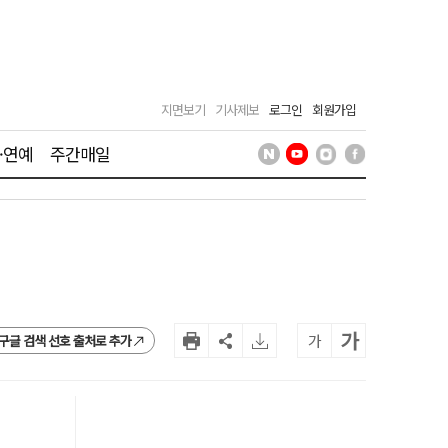
지면보기
기사제보
로그인
회원가입
·연예
주간매일
가
가
구글 검색 선호 출처로 추가