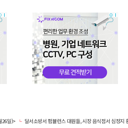
26일)>
달서소방서 펌뷸런스 대원들, 시장 음식점서 심정지 환자 생명