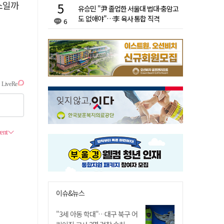
소일까
유승민 "尹 졸업한 서울대 법대·충암고
도 없애야"…李 육사 통합 직격
6
이슈&뉴스
"3세 아동 학대"…대구 북구 어