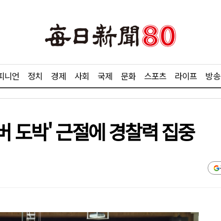
피니언
정치
경제
사회
국제
문화
스포츠
라이프
방송
버 도박' 근절에 경찰력 집중