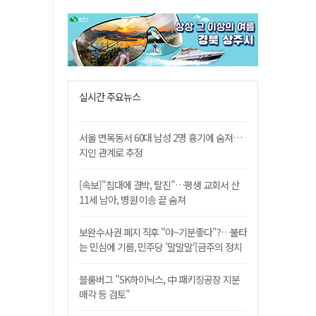
실시간 주요뉴스
서울 면목동서 60대 남성 2명 흉기에 숨져…
지인 관계로 추정
[속보]"침대에 결박, 탈진"…평생 교회서 산
11세 남아, 병원 이송 끝 숨져
보완수사권 폐지 직후 "야~기분좋다"?…불타
는 민심에 기름, 민주당 '말말말'[금주의 정치
舌전]
블룸버그 "SK하이닉스, 中 패키징공장 지분
매각 등 검토"