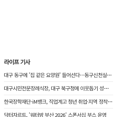
라이프 기사
대구 동구에 '집 같은 요양원' 들어선다…동구신천실버홈 10일 개원
대구시민전문장례식장, 대구 북구청에 이웃돕기 성금 1천만 원 기탁
한국장학재단-iM뱅크, 직업계고 청년 취업·지역 정착 지원 맞손
닥터자르트, '워터밤 부산 2026' 스폰서십 부스 운영