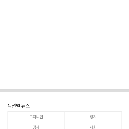
섹션별 뉴스
오피니언
정치
경제
사회