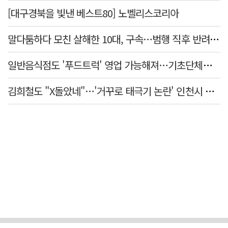
[대구경북을 빛낸 베스트80] 노벨리스코리아
말다툼하다 모친 살해한 10대, 구속…범행 직후 반려견도 죽여
일반음식점도 '푸드트럭' 영업 가능해져…기초단체별 조례 개정 움직임
김희철도 "X돌았네"…'거꾸로 태극기 논란' 인천시 현수막, 이틀 만에 철거