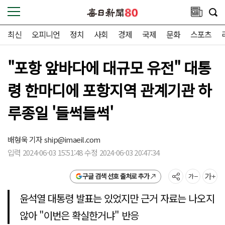
최신
오피니언
정치
사회
경제
국제
문화
스포츠
"포항 앞바다에 대규모 유전" 대통
령 한마디에 포항지역 관계기관 하
루종일 '들썩들썩'
배형욱 기자
ship@imaeil.com
입력 2024-06-03 15:51:48 수정 2024-06-03 20:47:34
구글 검색 선호 출처로 추가
윤석열 대통령 발표는 있었지만 근거 자료는 나오지
않아 "이번은 확실한거냐" 반응