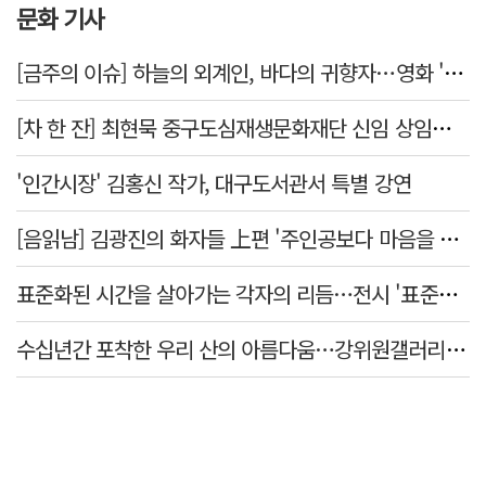
문화 기사
[금주의 이슈] 하늘의 외계인, 바다의 귀향자…영화 '호프'와 '오디세이'
[차 한 잔] 최현묵 중구도심재생문화재단 신임 상임이사 "서문시장·경상감영 등 지역 자원 활용…문화의 일상화"
'인간시장' 김홍신 작가, 대구도서관서 특별 강연
[음읽남] 김광진의 화자들 上편 '주인공보다 마음을 쓴 사람'
표준화된 시간을 살아가는 각자의 리듬…전시 '표준시차'
수십년간 포착한 우리 산의 아름다움…강위원갤러리 '팔공·지리展' 개최