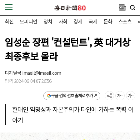
최신
오피니언
정치
사회
경제
국제
문화
스포츠
임성순 장편 '컨설턴트', 英 대거상
최종후보 올라
디지털국
imaeil@imaeil.com
입력 2024-06-04 07:26:56
구글 검색 선호 출처로 추가
현대인 익명성과 자본주의가 타인에 가하는 폭력 이
야기