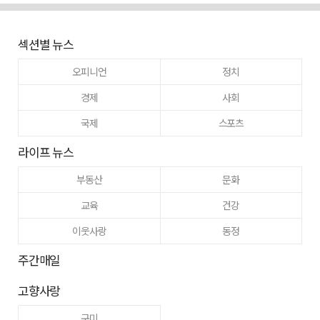
섹션별 뉴스
오피니언
정치
경제
사회
국제
스포츠
라이프 뉴스
부동산
문화
교육
건강
이웃사랑
동정
주간매일
고향사랑
구미