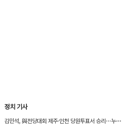
정치 기사
김민석, 與전당대회 제주·인천 당원투표서 승리…누적 득표는 '초박빙'