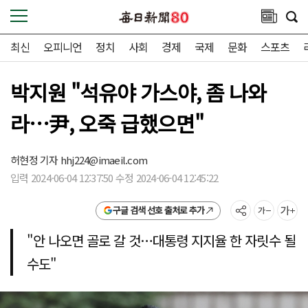
최신
오피니언
정치
사회
경제
국제
문화
스포츠
박지원 "석유야 가스야, 좀 나와
라…尹, 오죽 급했으면"
허현정 기자
hhj224@imaeil.com
입력 2024-06-04 12:37:50 수정 2024-06-04 12:45:22
구글 검색 선호 출처로 추가
"안 나오면 골로 갈 것…대통령 지지율 한 자릿수 될
수도"