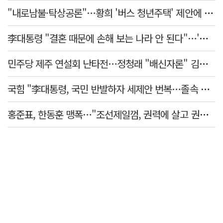
"내로남불·탁상공론"…황희 '버스 청년주택' 제안에 與 내부서도 쓴소리
李대통령 "결혼 때문에 손해 보는 나라 안 된다"…'결혼 페널티' 22개 손본다
민주당 제주 연설회 난타전…정청래 "배신자론" 김민석 "관리 무능"
국힘 "李대통령, 국민 반발하자 세제안 번복…졸속 국정 즉각 중단"
홍준표, 한동훈 맹폭…"조선제일껌, 권력에 살고 권력에 죽었다"