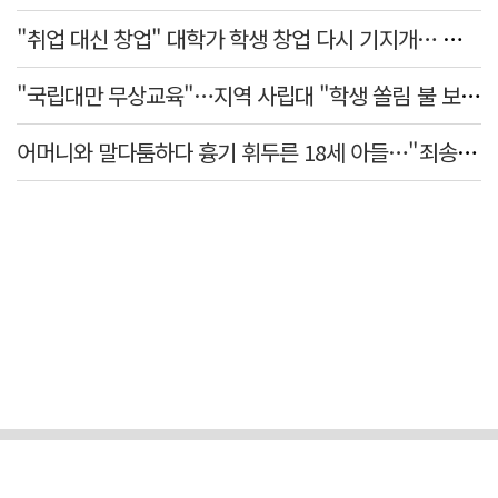
"취업 대신 창업" 대학가 학생 창업 다시 기지개… 창업자·기업·매출 동반 성장
"국립대만 무상교육"…지역 사립대 "학생 쏠림 불 보듯"
어머니와 말다툼하다 흉기 휘두른 18세 아들…"죄송하지 않나" 묻자 침묵