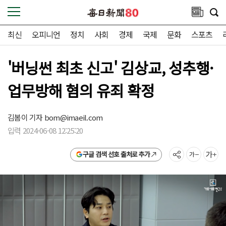
최신
오피니언
정치
사회
경제
국제
문화
스포츠
'버닝썬 최초 신고' 김상교, 성추행·
업무방해 혐의 유죄 확정
김봄이 기자
bom@imaeil.com
입력 2024-06-08 12:25:20
구글 검색 선호 출처로 추가