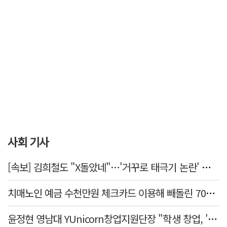
사회 기사
[속보] 김희철도 "X돌았네"…'거꾸로 태극기 논란' 인천시 현수막, 이틀 만에 철거
치매노인 예금 수천만원 체크카드 이용해 빼돌린 70대 간병인, 집행유예
윤정현 영남대 YUnicorn창업지원단장 "학생 창업, '팀 빌딩'이 제일 중요"