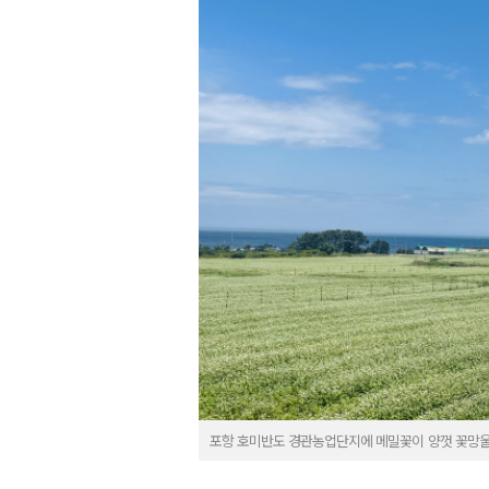
포항 호미반도 경관농업단지에 메밀꽃이 양껏 꽃망울