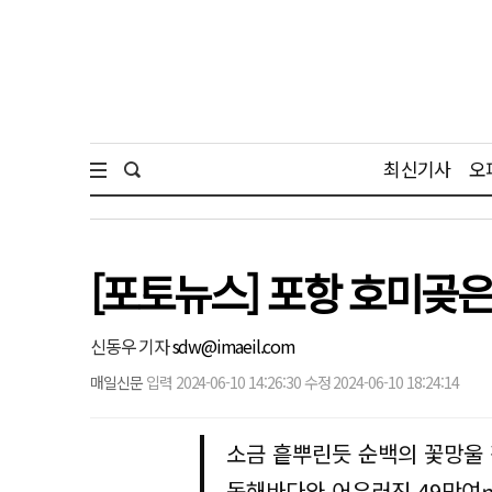
최신기사
오
[포토뉴스] 포항 호미곶은 
신동우 기자
sdw@imaeil.com
매일신문
입력 2024-06-10 14:26:30 수정 2024-06-10 18:24:14
소금 흩뿌린듯 순백의 꽃망울
동해바다와 어우러진 49만여