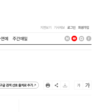
지면보기
기사제보
로그인
회원가입
·연예
주간매일
가
가
구글 검색 선호 출처로 추가