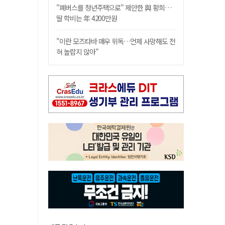
"폐버스를 청년주택으로" 제안한 與 황희…
딸 학비는 年 4200만원
"이란 모즈타바 매우 위독…언제 사망해도 전
혀 놀랍지 않아"