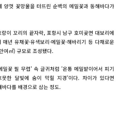
에 양껏 꽃망울을 터뜨린 순백의 메밀꽃과 동해바다가
랑이 꼬리의 끝자락, 포항시 남구 호미곶면 대보리에
해 매년 유채꽃·유색보리·메밀꽃·해바리기 등 다채로운
9만여㎡) 규모로 조성됐다.
'메밀꽃 필 무렵' 속 글귀처럼 '온통 메밀밭이어서 피기
흐뭇한 달빛에 숨이 막힐 지경'이다. 차이가 있다면
동해바다를 배경으로 삼는 정도.