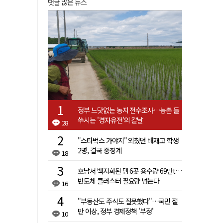
댓글 많은 뉴스
정부 느닷없는 농지 전수조사…농촌 들
쑤시는 '경자유전'의 칼날
28
"스타벅스 가야지" 외쳤던 배재고 학생
2명, 결국 중징계
18
호남서 백지화된 댐 6곳 용수량 69만t…
반도체 클러스터 필요량 넘는다
16
"부동산도 주식도 잘못했다"…국민 절
반 이상, 정부 경제정책 '부정'
10