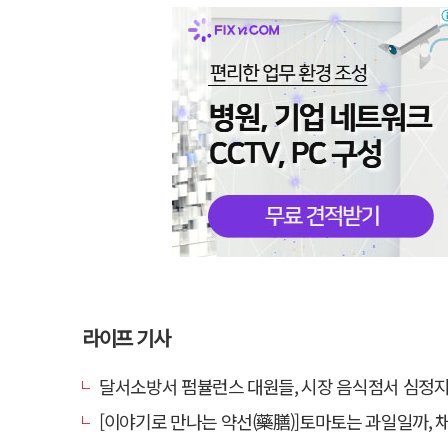
라이프 기사
달서소방서 펌뷸런스 대원들, 시장 음식점서 심정지 환자 생
[이야기로 만나는 약선(藥膳)]토마토는 과일일까, 