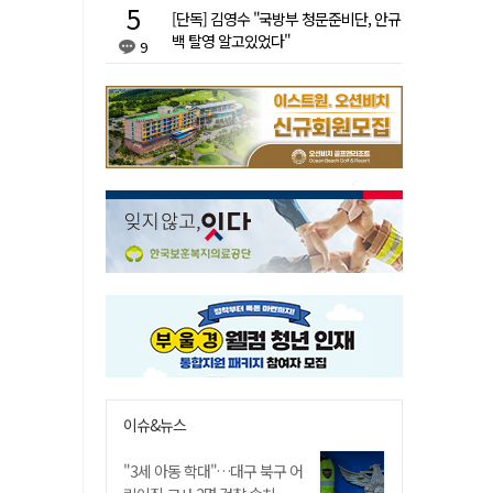
[단독] 김영수 "국방부 청문준비단, 안규
백 탈영 알고있었다"
9
이슈&뉴스
"3세 아동 학대"…대구 북구 어