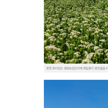
포항 호미반도 경관농업단지에 메밀꽃이 꽃망울을 터