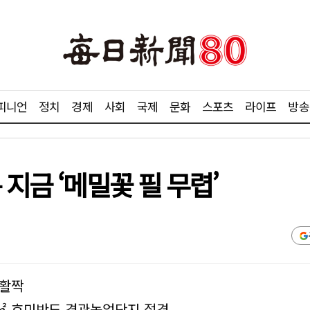
피니언
정치
경제
사회
국제
문화
스포츠
라이프
방송
지금 ‘메밀꽃 필 무렵’
 활짝
㎡ 호미반도 경관농업단지 절경