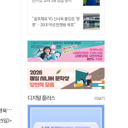
린이집 교사 2명 검찰 송치
"골프채로 YG 신사옥 출입문 '쾅
쾅'…20대 여성 현행범 체포"
디지털 플러스
더보기
 총장
5일)>