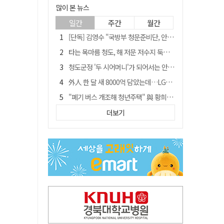
많이 본 뉴스
일간
주간
월간
[단독] 김영수 "국방부 청문준비단, 안규백 탈영 알고있었다"
타는 목마름 청도, 해 저문 저수지 둑에 군수가 서 있었다
청도군정 '두 시어머니'가 되어서는 안된다
外人 한 달 새 8000억 담았는데…LG이노텍 목표주가는 왜 엇갈릴까
"폐기 버스 개조해 청년주택" 與 황희…'딸 학비는 年 4200만원'
임시휴업 들어갔던 홈플러스 영주점, 7일 영업 재개…지하 1층만 운영
더보기
신세계사이먼, 대구 아울렛 토지매매 계약 체결… 사업 본궤도
SK하이닉스, 주당 375원 분기 배당 공시…"3분기 중 주주환원 방안 확정"
이의준 전 경북도 새마을봉사과장, 제28대 울릉군 부군수 취임
"상법개정해도 주주가 '봉'"…하이닉스 솔리다임 상장설에 술렁[개미와글와글]