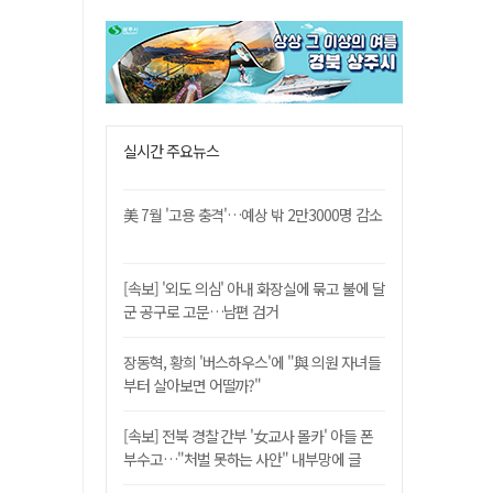
실시간 주요뉴스
美 7월 '고용 충격'…예상 밖 2만3000명 감소
[속보] '외도 의심' 아내 화장실에 묶고 불에 달
군 공구로 고문…남편 검거
장동혁, 황희 '버스하우스'에 "與 의원 자녀들
부터 살아보면 어떨까?"
[속보] 전북 경찰 간부 '女교사 몰카' 아들 폰
부수고…"처벌 못하는 사안" 내부망에 글