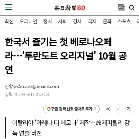
최신
오피니언
정치
사회
경제
국제
문화
스포츠
한국서 즐기는 첫 베로나오페
라…'투란도트 오리지널' 10월 공
연
연합뉴스
maeil@imaeil.com
입력 2024-06-11 07:31:31
구글 검색 선호 출처로 추가
이탈리아 '아레나 디 베로나' 제작…故제피렐리 감
독 연출 버전