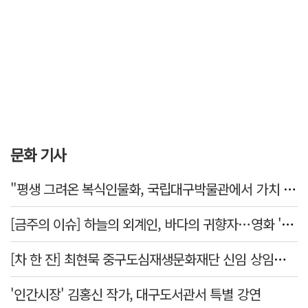
문화 기사
"평생 그려온 복식인물화, 국립대구박물관에서 가치 있게 활용되길"
[금주의 이슈] 하늘의 외계인, 바다의 귀향자…영화 '호프'와 '오디세이'
[차 한 잔] 최현묵 중구도심재생문화재단 신임 상임이사 "서문시장·경상감영 등 지역 자원 활용…문화의 일상화"
'인간시장' 김홍신 작가, 대구도서관서 특별 강연