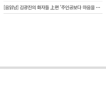
[음읽남] 김광진의 화자들 上편 '주인공보다 마음을 쓴 사람'