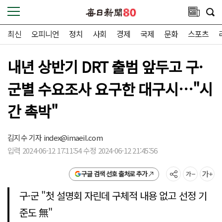
최신
오피니언
정치
사회
경제
국제
문화
스포츠
내년 상반기 DRT 출범 앞두고 구·
군별 수요조사 요구한 대구시…"시
간 촉박"
김지수 기자
index@imaeil.com
입력 2024-06-12 17:11:54 수정 2024-06-12 21:45:56
구글 검색 선호 출처로 추가
구·군 "첫 설명회 자린데 구체적 내용 없고 선정 기
준도 無"