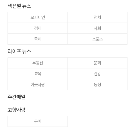
섹션별 뉴스
오피니언
정치
경제
사회
국제
스포츠
라이프 뉴스
부동산
문화
교육
건강
이웃사랑
동정
주간매일
고향사랑
구미