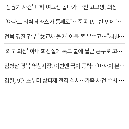
'장윤기 사건' 피해 여고생 돕다가 다친 고교생, 의상자 인정
"아파트 외벽 테라스가 통째로"…준공 1년 반 만에 '아찔 사고'
전북 경찰 간부 '女교사 몰카' 아들 폰 부수고…"처벌 못하는 사안" 내부망에 글
'외도 의심' 아내 화장실에 묶고 불에 달군 공구로 고문…남편 검거
김병삼 경북 영천시장, 이번엔 국회 공략…'마사회 본사 이전·광역교통망 확충' 요청
경찰, 9월 초부터 상피제 전격 실시…가족 사건 수사 못해