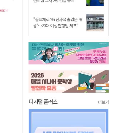
린이집 교사 2명 검찰 송치
"골프채로 YG 신사옥 출입문 '쾅
쾅'…20대 여성 현행범 체포"
디지털 플러스
더보기