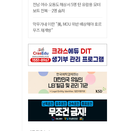
전남 여수 오동도 해상서 5명 탄 유람용 모터
보트 전복…2명 숨져
막무가내 이란 "美, MOU 위반 배상해야 호르
무즈 재개방"