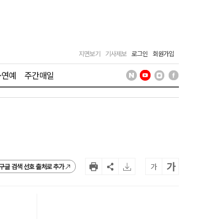
지면보기
기사제보
로그인
회원가입
·연예
주간매일
가
가
구글 검색 선호 출처로 추가