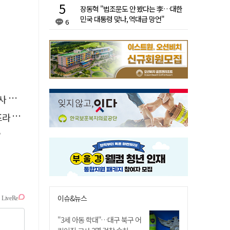
장동혁 "법조문도 안 봤다는 李…대한
민국 대통령 맞나, 역대급 망언"
6
요청
 가동
?
이슈&뉴스
"3세 아동 학대"…대구 북구 어