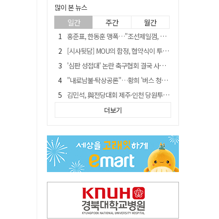
많이 본 뉴스
일간
주간
월간
홍준표, 한동훈 맹폭…"조선제일껌, 권력에 살고 권력에 죽었다"
[시사뒷담] MOU의 함정, 협약식이 투자 확정은 아니긴 해
'심판 성접대' 논란 축구협회 결국 사과…"깊이 반성, 쇄신하겠다"
"내로남불·탁상공론"…황희 '버스 청년주택' 제안에 與 내부서도 쓴소리
김민석, 與전당대회 제주·인천 당원투표서 승리…누적 득표는 '초박빙'
"경로당 통장에 비밀번호가 적혀 있다"…전국 돌며 경로당 13곳 턴 30대 구속
더보기
예안향교 대성전, '국가지정 보물로 지정'
"침대에 결박, 탈진"…평생 교회서 산 11세 남아, 병원 이송 끝 숨져
휠체어 환자 발로 밀어 숨지게 한 70대 간병인…2심도 집행유예
[금주의 이슈] 하늘의 외계인, 바다의 귀향자…영화 '호프'와 '오디세이'