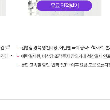
 검토"
김병삼 경북 영천시장, 이번엔 국회 공략…'마사회 본사 이전·광역교통망 확충' 
계 '뚝'
예탁결제원, 비상장·조각투자 장외거래 청산결제 인프라 구축 착수…연내
통합 고속철 할인 '반짝 3년'…이후 요금 도로 오른다