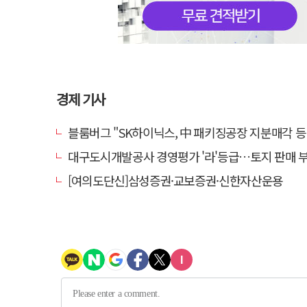
경제 기사
블룸버그 "SK하이닉스, 中 패키징공장 지분매각 등
대구도시개발공사 경영평가 '라'등급…토지 판매 부진에 1년 만에 두 단
[여의도단신]삼성증권·교보증권·신한자산운용