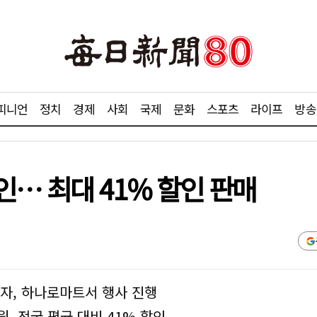
피니언
정치
경제
사회
국제
문화
스포츠
라이프
방송
… 최대 41% 할인 판매
라자, 하나로마트서 행사 진행
0원, 전국 평균 대비 41% 할인