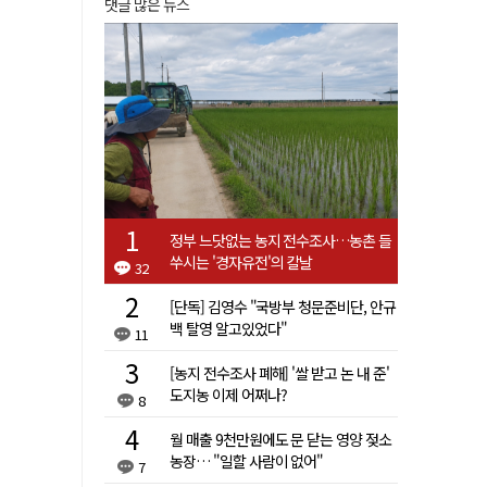
댓글 많은 뉴스
정부 느닷없는 농지 전수조사…농촌 들
쑤시는 '경자유전'의 칼날
32
[단독] 김영수 "국방부 청문준비단, 안규
백 탈영 알고있었다"
11
[농지 전수조사 폐해] '쌀 받고 논 내 준'
도지농 이제 어쩌나?
8
월 매출 9천만원에도 문 닫는 영양 젖소
농장… "일할 사람이 없어"
7