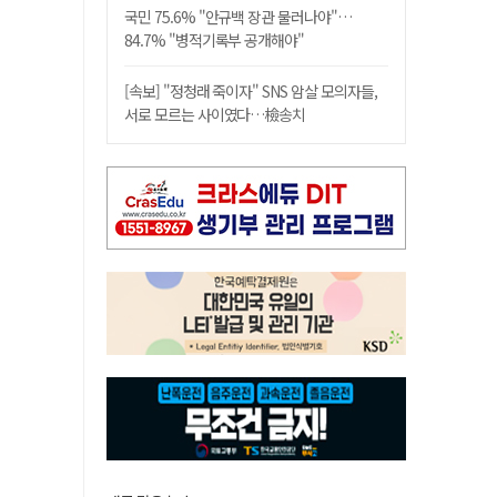
국민 75.6% "안규백 장관 물러나야"…
84.7% "병적기록부 공개해야"
[속보] "정청래 죽이자" SNS 암살 모의자들,
서로 모르는 사이였다…檢송치