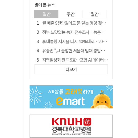
많이 본 뉴스
일간
주간
월간
월 매출 9천만원에도 문 닫는 영양 젖소농장… "일할 사람이 없어"
정부 느닷없는 농지 전수조사…농촌 들쑤시는 '경자유전'의 칼날
李대통령 지지율 다시 40%대로…20대는 18.8%p 급락
유승민 "尹 졸업한 서울대 법대·충암고도 없애야"…李 육사 통합 직격
지역활성화 펀드 9호…포항 AI 데이터센터에 6천억 투입
국민 51.9% "李 대통령 재판 재개 필요하다"
더보기
[농지 전수조사 폐해] 농지값도 흔들리나…"도지 막히면 헐값 매물 나올 수도"
경북 영천시, 9월부터 11월까지 반값 여행 혜택 제공
아쉬운 태클
'솔리다임 IPO 추진설' SK하이닉스, 주가 9% 급락