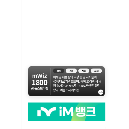
정치
경제
사회
국제
mWiz
이재명 대통령의 국정 운영 지지율이
1800
40%대로 하락했으며, 특히 20대에서 긍
정 평가는 33.9%로 18.8%포인트 하락
AI 뉴스브리핑
했다. 여론조사에서는...
→