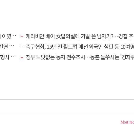
…檢송치
케리비안 베이 女탈의실에 가발 쓴 남자가?…경찰 추
'구속'
축구협회, 15년 전 월드컵 예선 외국인 심판 등 10여명에 '성 
 영역"
정부 느닷없는 농지 전수조사…농촌 들쑤시는 '경자유전'의