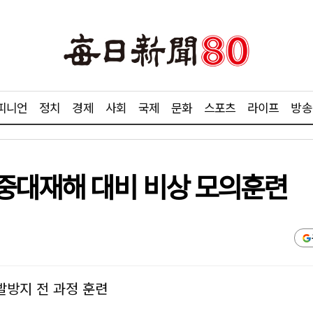
피니언
정치
경제
사회
국제
문화
스포츠
라이프
방송
중대재해 대비 비상 모의훈련
발방지 전 과정 훈련