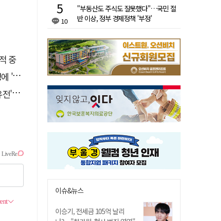
"부동산도 주식도 잘못했다"…국민 절
반 이상, 정부 경제정책 '부정'
10
적 중
접대'
 칼날
이슈&뉴스
이승기, 전세금 105억 날리