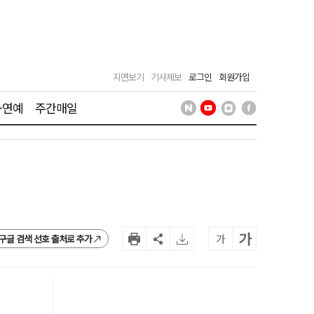
지면보기
기사제보
로그인
회원가입
·연예
주간매일
가
가
구글 검색 선호 출처로 추가