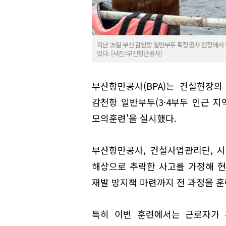
지난 25일 부산 감천항 일반부두 확장공사 현장에서
있다. [사진=부산항만공사]
부산항만공사(BPA)는 건설현장의
감천항 일반부두(3·4부두 인근 지
모의훈련'을 실시했다.
부산항만공사, 건설사업관리단, 시
해상으로 추락한 사고를 가정해 현장
재발 방지책 마련까지 전 과정을 훈
특히 이번 훈련에서는 근로자가 