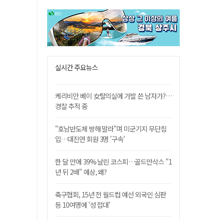
실시간 주요뉴스
케리비안 베이 女탈의실에 가발 쓴 남자가?…
경찰 추적 중
"호남반도체 방해 말라"며 미군기지 무단침
입…대진연 회원 3명 '구속'
한 달 만에 39% 날린 코스피…골드만삭스 "1
년 뒤 2배" 예상, 왜?
축구협회, 15년 전 월드컵 예선 외국인 심판
등 10여명에 '성 접대'