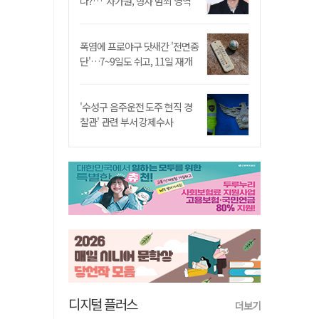
나?…"차가원, 형사 범죄 영역"
폭염에 프로야구 닷새간 '전면중
단'…7~9일도 쉬고, 11일 재개
'수성구 음주운전 도주 현직 경
찰관' 관련 부서 강제수사
디지털 플러스
더보기