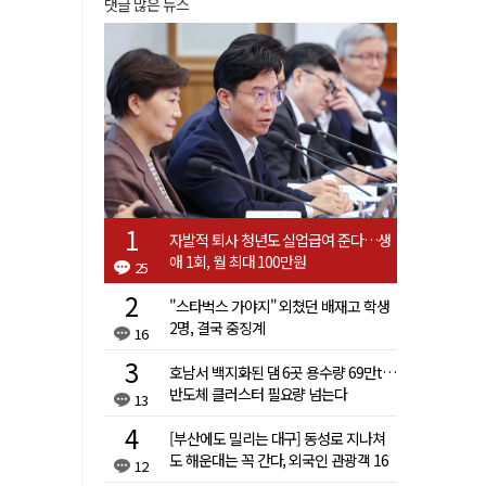
댓글 많은 뉴스
자발적 퇴사 청년도 실업급여 준다…생
애 1회, 월 최대 100만원
25
"스타벅스 가야지" 외쳤던 배재고 학생
2명, 결국 중징계
16
호남서 백지화된 댐 6곳 용수량 69만t…
반도체 클러스터 필요량 넘는다
13
[부산에도 밀리는 대구] 동성로 지나쳐
도 해운대는 꼭 간다, 외국인 관광객 16
12
배 차이