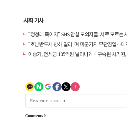
사회 기사
"정청래 죽이자" SNS 암살 모의자들, 서로 모르는 사이였다
"호남반도체 방해 말라"며 미군기지 무단침입…대진연 회원 3명 
이승기, 전세금 105억원 날리나?…"구속된 차가원, 형사 범죄