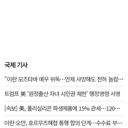
국제 기사
"이란 모즈타바 매우 위독…언제 사망해도 전혀 놀랍지 않아"
트럼프 美 '원정출산 자녀 시민권 제한' 행정명령 서명
[속보] 美, 폴리실리콘 파생제품에 15% 관세…120일 뒤 발효
이란-오만, 호르무즈해협 통행 합의 단계…수수료 부과되나