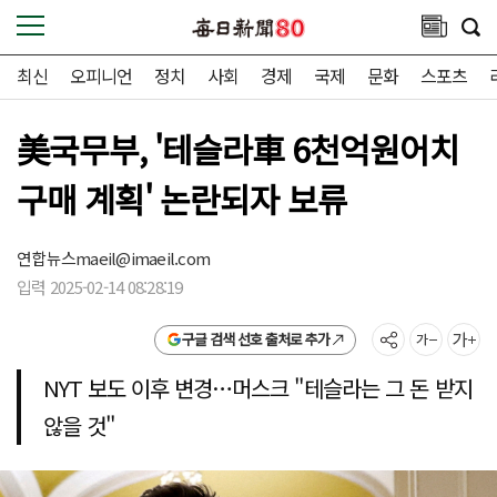
최신
오피니언
정치
사회
경제
국제
문화
스포츠
美국무부, '테슬라車 6천억원어치
구매 계획' 논란되자 보류
연합뉴스
maeil@imaeil.com
입력 2025-02-14 08:28:19
구글 검색 선호 출처로 추가
NYT 보도 이후 변경…머스크 "테슬라는 그 돈 받지
않을 것"