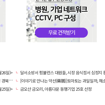
26일)>
달서소방서 펌뷸런스 대원들, 시장 음식점서 심정지 환자 생명
대 총장
[이야기로 만나는 약선(藥膳)]토마토는 과일일까, 채
25일)>
금오산 금오리, 아름다운 동행기업 25호 선정