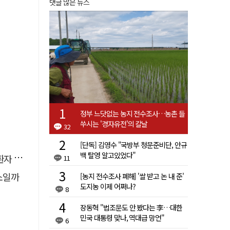
댓글 많은 뉴스
정부 느닷없는 농지 전수조사…농촌 들
쑤시는 '경자유전'의 칼날
32
[단독] 김영수 "국방부 청문준비단, 안규
백 탈영 알고있었다"
 살려
11
소일까
[농지 전수조사 폐해] '쌀 받고 논 내 준'
도지농 이제 어쩌나?
8
장동혁 "법조문도 안 봤다는 李…대한
민국 대통령 맞나, 역대급 망언"
6