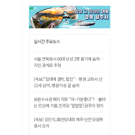
실시간 주요뉴스
서울 면목동서 60대 남성 2명 흉기에 숨져…
지인 관계로 추정
[속보]"침대에 결박, 탈진"…평생 교회서 산
11세 남아, 병원 이송 끝 숨져
보완수사권 폐지 직후 "야~기분좋다"?…불타
는 민심에 기름, 민주당 '말말말'[금주의 정치
舌전]
[속보] 김민석, 與전당대회 제주·인천 당원투
표서 승리