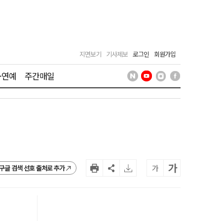
지면보기
기사제보
로그인
회원가입
·연예
주간매일
가
가
구글 검색 선호 출처로 추가