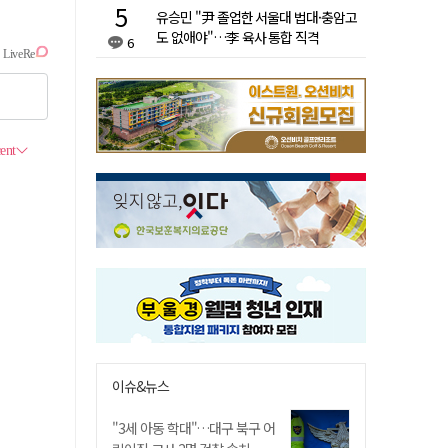
유승민 "尹 졸업한 서울대 법대·충암고
도 없애야"…李 육사 통합 직격
6
이슈&뉴스
"3세 아동 학대"…대구 북구 어