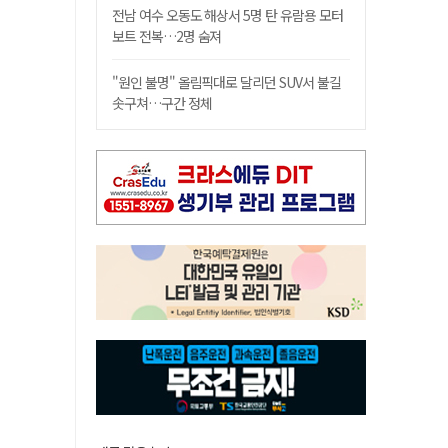
전남 여수 오동도 해상서 5명 탄 유람용 모터
보트 전복…2명 숨져
"원인 불명" 올림픽대로 달리던 SUV서 불길
솟구쳐…구간 정체