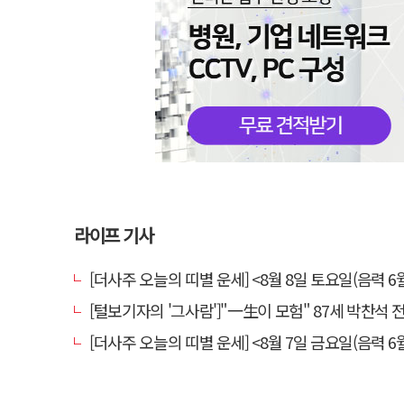
라이프 기사
[더사주 오늘의 띠별 운세] <8월 8일 토요일(음력 6월
[털보기자의 '그사람']"一生이 모험" 87세 박찬석 전 경북
[더사주 오늘의 띠별 운세] <8월 7일 금요일(음력 6월