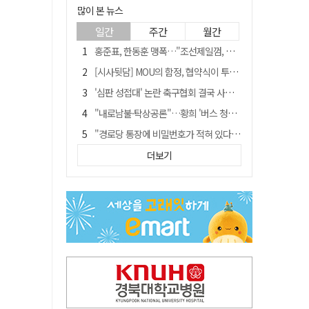
많이 본 뉴스
일간
주간
월간
홍준표, 한동훈 맹폭…"조선제일껌, 권력에 살고 권력에 죽었다"
[시사뒷담] MOU의 함정, 협약식이 투자 확정은 아니긴 해
'심판 성접대' 논란 축구협회 결국 사과…"깊이 반성, 쇄신하겠다"
"내로남불·탁상공론"…황희 '버스 청년주택' 제안에 與 내부서도 쓴소리
"경로당 통장에 비밀번호가 적혀 있다"…전국 돌며 경로당 13곳 턴 30대 구속
예안향교 대성전, '국가지정 보물로 지정'
더보기
휠체어 환자 발로 밀어 숨지게 한 70대 간병인…2심도 집행유예
"침대에 결박, 탈진"…평생 교회서 산 11세 남아, 병원 이송 끝 숨져
김민석, 與전당대회 제주·인천 당원투표서 승리…누적 득표는 '초박빙'
[금주의 이슈] 하늘의 외계인, 바다의 귀향자…영화 '호프'와 '오디세이'