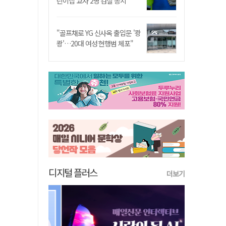
린이집 교사 2명 검찰 송치
"골프채로 YG 신사옥 출입문 '쾅
쾅'…20대 여성 현행범 체포"
디지털 플러스
더보기