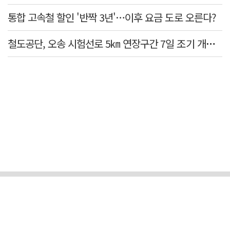
통합 고속철 할인 '반짝 3년'…이후 요금 도로 오른다?
철도공단, 오송 시험선로 5㎞ 연장구간 7일 조기 개통…LA 메트로 사업 지원