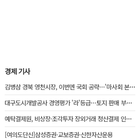
경제 기사
김병삼 경북 영천시장, 이번엔 국회 공략…'마사회 본사 이전·광역교통망 확충' 요청
대구도시개발공사 경영평가 '라'등급…토지 판매 부진에 1년 만에 두 단계 '뚝'
예탁결제원, 비상장·조각투자 장외거래 청산결제 인프라 구축 착수…연내 가동
[여의도단신]삼성증권·교보증권·신한자산운용