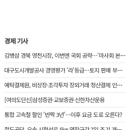
경제 기사
김병삼 경북 영천시장, 이번엔 국회 공략…'마사회 본사 이전·광역교통망 확충' 요청
대구도시개발공사 경영평가 '라'등급…토지 판매 부진에 1년 만에 두 단계 '뚝'
예탁결제원, 비상장·조각투자 장외거래 청산결제 인프라 구축 착수…연내 가동
[여의도단신]삼성증권·교보증권·신한자산운용
통합 고속철 할인 '반짝 3년'…이후 요금 도로 오른다?
철도공단, 오송 시험선로 5㎞ 연장구간 7일 조기 개통…LA 메트로 사업 지원