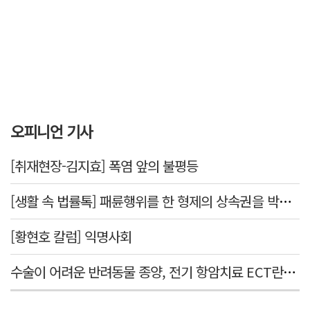
오피니언 기사
[취재현장-김지효] 폭염 앞의 불평등
[생활 속 법률톡] 패륜행위를 한 형제의 상속권을 박탈시킬 수 있을까요
[황현호 칼럼] 익명사회
수술이 어려운 반려동물 종양, 전기 항암치료 ECT란? [반려동물 건강톡톡]