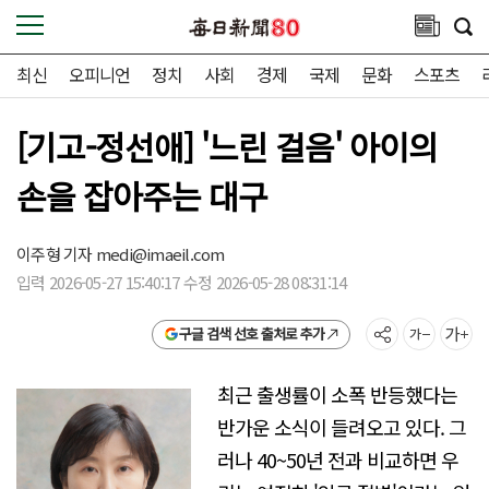
최신
오피니언
정치
사회
경제
국제
문화
스포츠
[기고-정선애] '느린 걸음' 아이의
손을 잡아주는 대구
이주형 기자
medi@imaeil.com
입력 2026-05-27 15:40:17 수정 2026-05-28 08:31:14
구글 검색 선호 출처로 추가
최근 출생률이 소폭 반등했다는
반가운 소식이 들려오고 있다. 그
러나 40~50년 전과 비교하면 우