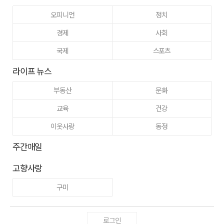
오피니언
정치
경제
사회
국제
스포츠
라이프 뉴스
부동산
문화
교육
건강
이웃사랑
동정
주간매일
고향사랑
구미
로그인