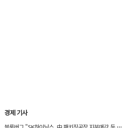
경제 기사
블룸버그 "SK하이닉스, 中 패키징공장 지분매각 등 검토"