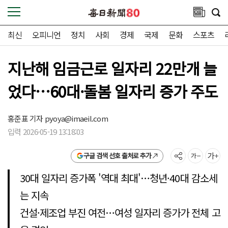
최신
오피니언
정치
사회
경제
국제
문화
스포츠
지난해 임금근로 일자리 22만개 늘
었다…60대·돌봄 일자리 증가 주도
홍준표 기자
pyoya@imaeil.com
입력 2026-05-19 13:18:03
구글 검색 선호 출처로 추가
30대 일자리 증가폭 '역대 최대'…청년·40대 감소세
는 지속
건설·제조업 부진 여전…여성 일자리 증가가 전체 고