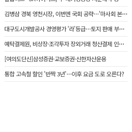
김병삼 경북 영천시장, 이번엔 국회 공략…'마사회 본사 이전·광역교통망 확충' 요청
대구도시개발공사 경영평가 '라'등급…토지 판매 부진에 1년 만에 두 단계 '뚝'
예탁결제원, 비상장·조각투자 장외거래 청산결제 인프라 구축 착수…연내 가동
[여의도단신]삼성증권·교보증권·신한자산운용
통합 고속철 할인 '반짝 3년'…이후 요금 도로 오른다?